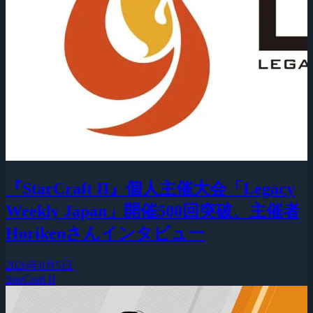
『StarCraft II』個人主催大会「Legacy
Weekly Japan」開催500回突破、主催者
Horikenさんインタビュー
2026年8月5日
StarCraft II