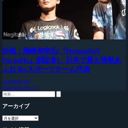
訃報：梅崎伸幸氏(『DetonatioN
FocusMe』創設者)、日本で最も情熱あ
ふれるeスポーツチーム代表
2026年8月3日
esports(eスポーツ)
アーカイブ