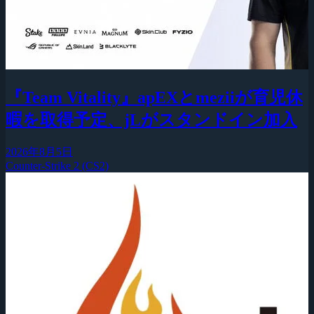
『Team Vitality』apEXとmeziiが育児休
暇を取得予定、jLがスタンドイン加入
2026年8月5日
Counter-Strike 2 (CS2)