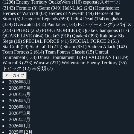
(1206)
Enemy Territory QuakeWars
(116)
esports(eスポーツ)
(3143)
Fortnite
(8)
Game
(949)
Half-Life2
(242)
Hearthstone:
Heroes of Warcraft
(68)
Heroes of Newerth
(49)
Heroes of the
Storm
(5)
League of Legends
(590)
Left 4 Dead
(154)
negitaku
(329)
Overwatch
(314)
Painkiller
(133)
PC・ゲーミングデバイス
(2437)
PUBG
(252)
PUBG MOBILE
(3)
Quake Champions
(117)
QUAKE LIVE
(464)
Quake3
(918)
Quake4
(393)
Rainbow Six
Siege
(19)
SPECIAL FORCE
(41)
SPECIAL FORCE 2
(51)
StarCraft
(59)
StarCraft II
(215)
Steam
(931)
Sudden Attack
(142)
Team Fortress 2
(614)
Team Fotress Classic
(15)
Unreal
Tournament
(133)
Unreal Tournament 3
(47)
VALORANT
(1139)
Warcraft3
(233)
Warsow
(271)
Wolfenstein: Enemy Territory
(35)
トピック
(12)
未分類
(7)
アーカイブ
2026年8月
2026年7月
2026年6月
2026年5月
2026年4月
2026年3月
2026年2月
2026年1月
2025年12月