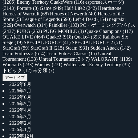
(1206)
Enemy Territory QuakeWars
(116)
esports(eスポーツ)
(3143)
Fortnite
(8)
Game
(949)
Half-Life2
(242)
Hearthstone:
Heroes of Warcraft
(68)
Heroes of Newerth
(49)
Heroes of the
Storm
(5)
League of Legends
(590)
Left 4 Dead
(154)
negitaku
(329)
Overwatch
(314)
Painkiller
(133)
PC・ゲーミングデバイス
(2437)
PUBG
(252)
PUBG MOBILE
(3)
Quake Champions
(117)
QUAKE LIVE
(464)
Quake3
(918)
Quake4
(393)
Rainbow Six
Siege
(19)
SPECIAL FORCE
(41)
SPECIAL FORCE 2
(51)
StarCraft
(59)
StarCraft II
(215)
Steam
(931)
Sudden Attack
(142)
Team Fortress 2
(614)
Team Fotress Classic
(15)
Unreal
Tournament
(133)
Unreal Tournament 3
(47)
VALORANT
(1139)
Warcraft3
(233)
Warsow
(271)
Wolfenstein: Enemy Territory
(35)
トピック
(12)
未分類
(7)
アーカイブ
2026年8月
2026年7月
2026年6月
2026年5月
2026年4月
2026年3月
2026年2月
2026年1月
2025年12月