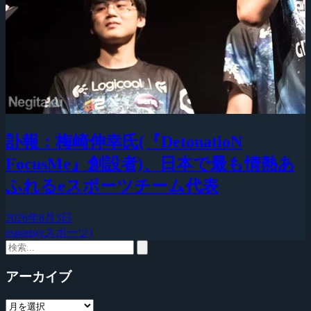
訃報：梅崎伸幸氏(『DetonatioN
FocusMe』創設者)、日本で最も情熱あ
ふれるeスポーツチーム代表
2026年8月3日
esports(eスポーツ)
アーカイブ