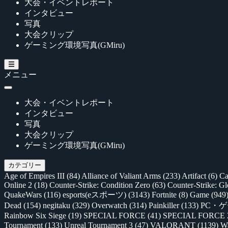
大会・イベントレポート
インタビュー
写真
大会クリップ
ゲーミング環境写真(GMiru)
メニュー
大会・イベントレポート
インタビュー
写真
大会クリップ
ゲーミング環境写真(GMiru)
カテゴリー
Age of Empires III
(84)
Alliance of Valiant Arms
(233)
Artifact
(6)
Ca
Online 2
(18)
Counter-Strike: Condition Zero
(63)
Counter-Strike: G
QuakeWars
(116)
esports(eスポーツ)
(3143)
Fortnite
(8)
Game
(949
Dead
(154)
negitaku
(329)
Overwatch
(314)
Painkiller
(133)
PC・
Rainbow Six Siege
(19)
SPECIAL FORCE
(41)
SPECIAL FORCE
Tournament
(133)
Unreal Tournament 3
(47)
VALORANT
(1139)
Wa