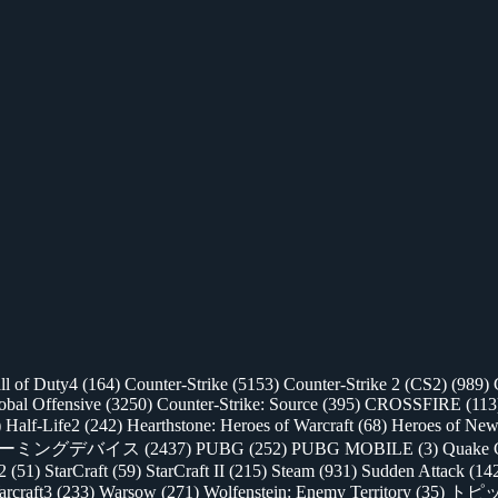
ll of Duty4
(164)
Counter-Strike
(5153)
Counter-Strike 2 (CS2)
(989)
lobal Offensive
(3250)
Counter-Strike: Source
(395)
CROSSFIRE
(113
)
Half-Life2
(242)
Hearthstone: Heroes of Warcraft
(68)
Heroes of New
ゲーミングデバイス
(2437)
PUBG
(252)
PUBG MOBILE
(3)
Quake 
 2
(51)
StarCraft
(59)
StarCraft II
(215)
Steam
(931)
Sudden Attack
(14
rcraft3
(233)
Warsow
(271)
Wolfenstein: Enemy Territory
(35)
トピ