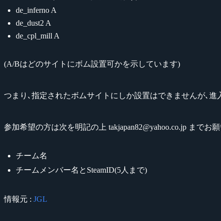
de_inferno A
de_dust2 A
de_cpl_mill A
(A/Bはどのサイトにボム設置可かを示しています)
つまり､指定されたボムサイトにしか設置はできませんが､進
参加希望の方は次を明記の上 takjapan82@yahoo.co.jp まで
チーム名
チームメンバー名とSteamID(5人まで)
情報元 :
JGL