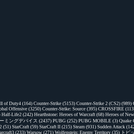
ll of Duty4
(164)
Counter-Strike
(5153)
Counter-Strike 2 (CS2)
(989)
lobal Offensive
(3250)
Counter-Strike: Source
(395)
CROSSFIRE
(113
)
Half-Life2
(242)
Hearthstone: Heroes of Warcraft
(68)
Heroes of New
ゲーミングデバイス
(2437)
PUBG
(252)
PUBG MOBILE
(3)
Quake 
 2
(51)
StarCraft
(59)
StarCraft II
(215)
Steam
(931)
Sudden Attack
(14
rcraft3
(233)
Warsow
(271)
Wolfenstein: Enemy Territory
(35)
トピ