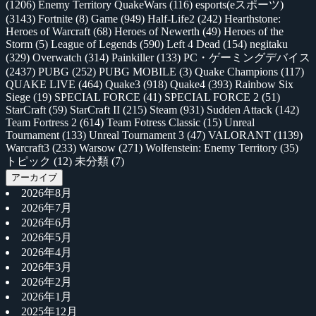
(1206)
Enemy Territory QuakeWars
(116)
esports(eスポーツ)
(3143)
Fortnite
(8)
Game
(949)
Half-Life2
(242)
Hearthstone:
Heroes of Warcraft
(68)
Heroes of Newerth
(49)
Heroes of the
Storm
(5)
League of Legends
(590)
Left 4 Dead
(154)
negitaku
(329)
Overwatch
(314)
Painkiller
(133)
PC・ゲーミングデバイス
(2437)
PUBG
(252)
PUBG MOBILE
(3)
Quake Champions
(117)
QUAKE LIVE
(464)
Quake3
(918)
Quake4
(393)
Rainbow Six
Siege
(19)
SPECIAL FORCE
(41)
SPECIAL FORCE 2
(51)
StarCraft
(59)
StarCraft II
(215)
Steam
(931)
Sudden Attack
(142)
Team Fortress 2
(614)
Team Fotress Classic
(15)
Unreal
Tournament
(133)
Unreal Tournament 3
(47)
VALORANT
(1139)
Warcraft3
(233)
Warsow
(271)
Wolfenstein: Enemy Territory
(35)
トピック
(12)
未分類
(7)
アーカイブ
2026年8月
2026年7月
2026年6月
2026年5月
2026年4月
2026年3月
2026年2月
2026年1月
2025年12月