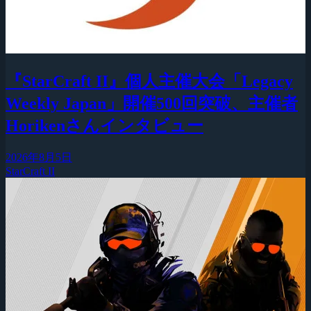
『StarCraft II』個人主催大会「Legacy
Weekly Japan」開催500回突破、主催者
Horikenさんインタビュー
2026年8月5日
StarCraft II