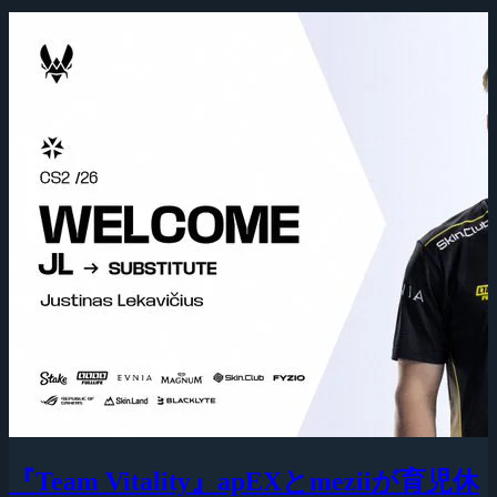
『Team Vitality』apEXとmeziiが育児休