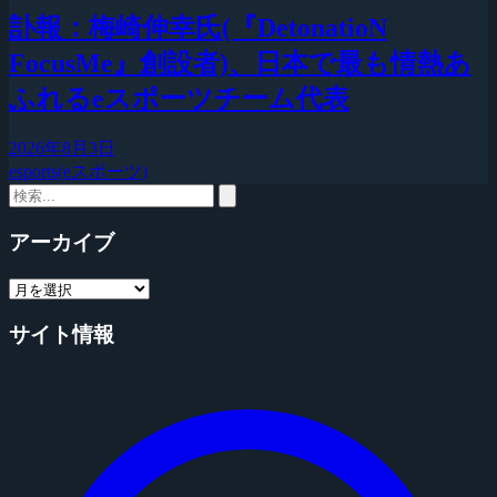
訃報：梅崎伸幸氏(『DetonatioN
FocusMe』創設者)、日本で最も情熱あ
ふれるeスポーツチーム代表
2026年8月3日
esports(eスポーツ)
アーカイブ
サイト情報