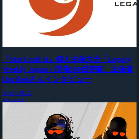
『StarCraft II』個人主催大会「Legacy
Weekly Japan」開催500回突破、主催者
Horikenさんインタビュー
2026年8月5日
StarCraft II