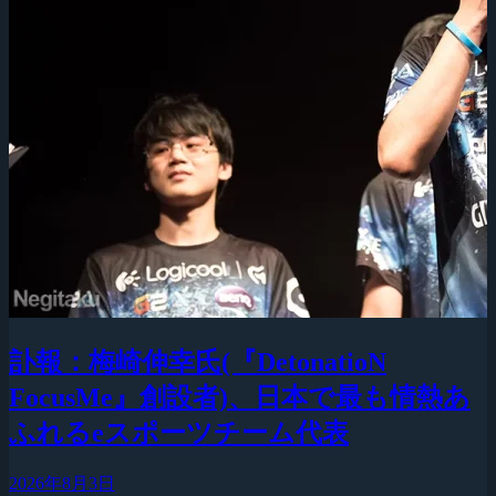
訃報：梅崎伸幸氏(『DetonatioN
FocusMe』創設者)、日本で最も情熱あ
ふれるeスポーツチーム代表
2026年8月3日