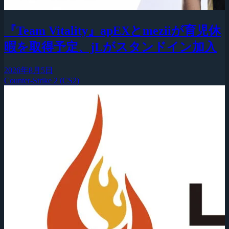
『Team Vitality』apEXとmeziiが育児休
暇を取得予定、jLがスタンドイン加入
2026年8月5日
Counter-Strike 2 (CS2)