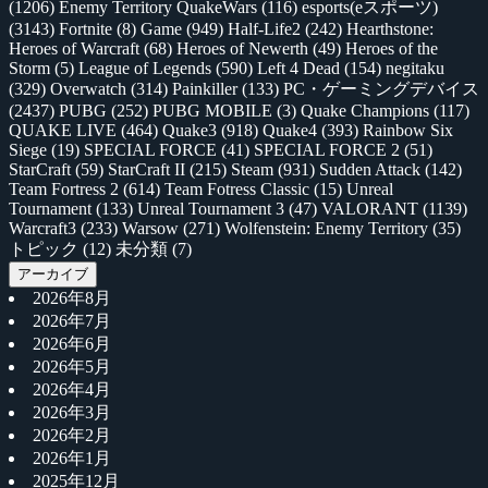
(1206)
Enemy Territory QuakeWars
(116)
esports(eスポーツ)
(3143)
Fortnite
(8)
Game
(949)
Half-Life2
(242)
Hearthstone:
Heroes of Warcraft
(68)
Heroes of Newerth
(49)
Heroes of the
Storm
(5)
League of Legends
(590)
Left 4 Dead
(154)
negitaku
(329)
Overwatch
(314)
Painkiller
(133)
PC・ゲーミングデバイス
(2437)
PUBG
(252)
PUBG MOBILE
(3)
Quake Champions
(117)
QUAKE LIVE
(464)
Quake3
(918)
Quake4
(393)
Rainbow Six
Siege
(19)
SPECIAL FORCE
(41)
SPECIAL FORCE 2
(51)
StarCraft
(59)
StarCraft II
(215)
Steam
(931)
Sudden Attack
(142)
Team Fortress 2
(614)
Team Fotress Classic
(15)
Unreal
Tournament
(133)
Unreal Tournament 3
(47)
VALORANT
(1139)
Warcraft3
(233)
Warsow
(271)
Wolfenstein: Enemy Territory
(35)
トピック
(12)
未分類
(7)
アーカイブ
2026年8月
2026年7月
2026年6月
2026年5月
2026年4月
2026年3月
2026年2月
2026年1月
2025年12月