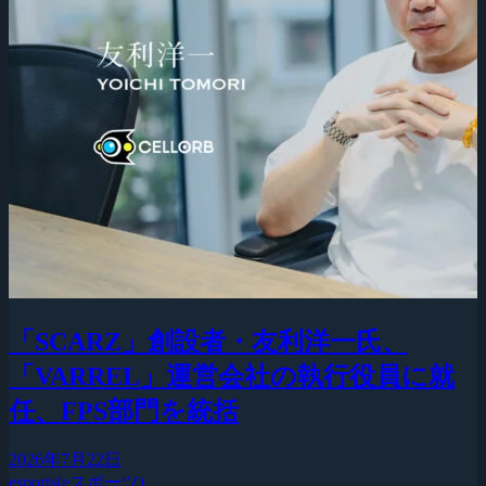
「SCARZ」創設者・友利洋一氏、
「VARREL」運営会社の執行役員に就
任、FPS部門を統括
2026年7月22日
esports(eスポーツ)