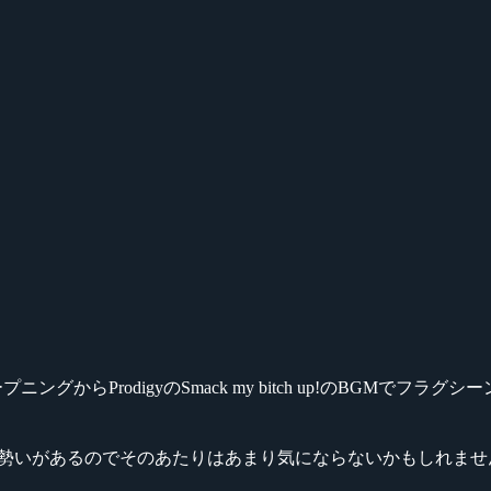
らProdigyのSmack my bitch up!のBGMでフラグ
、勢いがあるのでそのあたりはあまり気にならないかもしれませ