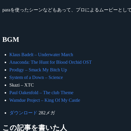
paraを使ったシーンなどもあって、プロによるムービーとし
BGM
Klaus Badelt – Underwater March
Anaconda: The Hunt for Blood Orchid OST
Prodigy – Smack My Bitch Up
System of a Down – Science
Skazi – XTC
Paul Oakenfold – The club Theme
Wamdue Project – King Of My Castle
ダウンロード
282メガ
この記事を書いた人