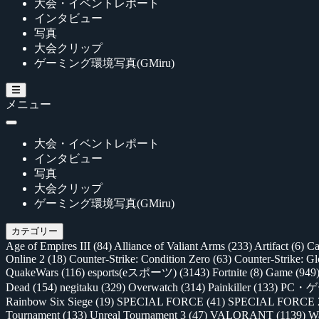
大会・イベントレポート
インタビュー
写真
大会クリップ
ゲーミング環境写真(GMiru)
メニュー
大会・イベントレポート
インタビュー
写真
大会クリップ
ゲーミング環境写真(GMiru)
カテゴリー
Age of Empires III
(84)
Alliance of Valiant Arms
(233)
Artifact
(6)
Ca
Online 2
(18)
Counter-Strike: Condition Zero
(63)
Counter-Strike: G
QuakeWars
(116)
esports(eスポーツ)
(3143)
Fortnite
(8)
Game
(949
Dead
(154)
negitaku
(329)
Overwatch
(314)
Painkiller
(133)
PC・
Rainbow Six Siege
(19)
SPECIAL FORCE
(41)
SPECIAL FORCE
Tournament
(133)
Unreal Tournament 3
(47)
VALORANT
(1139)
Wa