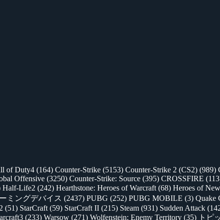
ll of Duty4
(164)
Counter-Strike
(5153)
Counter-Strike 2 (CS2)
(989)
lobal Offensive
(3250)
Counter-Strike: Source
(395)
CROSSFIRE
(113
)
Half-Life2
(242)
Hearthstone: Heroes of Warcraft
(68)
Heroes of New
ゲーミングデバイス
(2437)
PUBG
(252)
PUBG MOBILE
(3)
Quake 
 2
(51)
StarCraft
(59)
StarCraft II
(215)
Steam
(931)
Sudden Attack
(14
rcraft3
(233)
Warsow
(271)
Wolfenstein: Enemy Territory
(35)
トピ