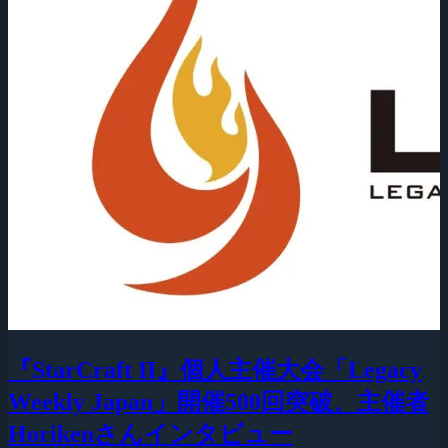
『StarCraft II』個人主催大会「Legacy
Weekly Japan」開催500回突破、主催者
Horikenさんインタビュー