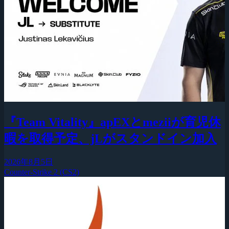
『Team Vitality』apEXとmeziiが育児休
暇を取得予定、jLがスタンドイン加入
2026年8月5日
Counter-Strike 2 (CS2)