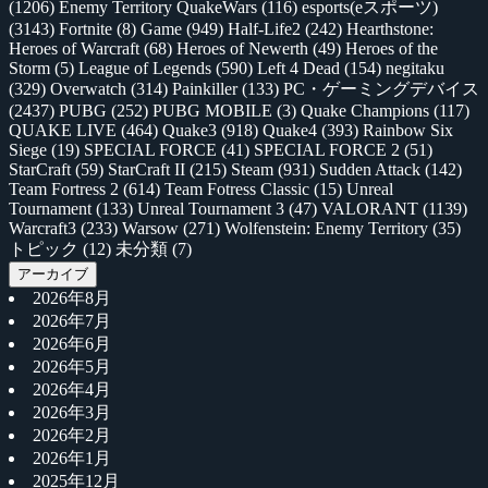
(1206)
Enemy Territory QuakeWars
(116)
esports(eスポーツ)
(3143)
Fortnite
(8)
Game
(949)
Half-Life2
(242)
Hearthstone:
Heroes of Warcraft
(68)
Heroes of Newerth
(49)
Heroes of the
Storm
(5)
League of Legends
(590)
Left 4 Dead
(154)
negitaku
(329)
Overwatch
(314)
Painkiller
(133)
PC・ゲーミングデバイス
(2437)
PUBG
(252)
PUBG MOBILE
(3)
Quake Champions
(117)
QUAKE LIVE
(464)
Quake3
(918)
Quake4
(393)
Rainbow Six
Siege
(19)
SPECIAL FORCE
(41)
SPECIAL FORCE 2
(51)
StarCraft
(59)
StarCraft II
(215)
Steam
(931)
Sudden Attack
(142)
Team Fortress 2
(614)
Team Fotress Classic
(15)
Unreal
Tournament
(133)
Unreal Tournament 3
(47)
VALORANT
(1139)
Warcraft3
(233)
Warsow
(271)
Wolfenstein: Enemy Territory
(35)
トピック
(12)
未分類
(7)
アーカイブ
2026年8月
2026年7月
2026年6月
2026年5月
2026年4月
2026年3月
2026年2月
2026年1月
2025年12月