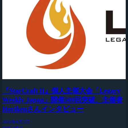
『StarCraft II』個人主催大会「Legacy
Weekly Japan」開催500回突破、主催者
Horikenさんインタビュー
2026年8月5日
StarCraft II