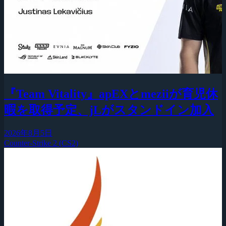
『Team Vitality』apEXとmeziiが育児休
暇を取得予定、jLがスタンドイン加入
2026年8月5日
Counter-Strike 2 (CS2)