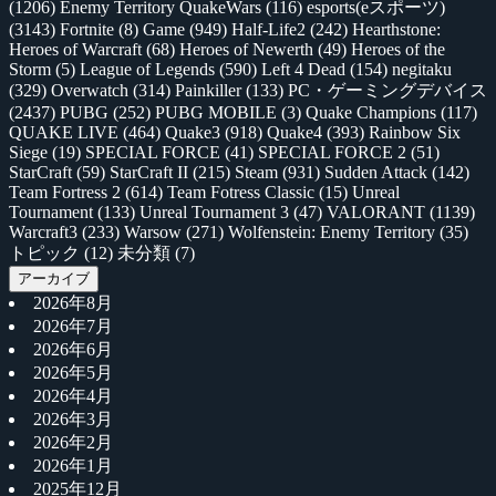
(1206)
Enemy Territory QuakeWars
(116)
esports(eスポーツ)
(3143)
Fortnite
(8)
Game
(949)
Half-Life2
(242)
Hearthstone:
Heroes of Warcraft
(68)
Heroes of Newerth
(49)
Heroes of the
Storm
(5)
League of Legends
(590)
Left 4 Dead
(154)
negitaku
(329)
Overwatch
(314)
Painkiller
(133)
PC・ゲーミングデバイス
(2437)
PUBG
(252)
PUBG MOBILE
(3)
Quake Champions
(117)
QUAKE LIVE
(464)
Quake3
(918)
Quake4
(393)
Rainbow Six
Siege
(19)
SPECIAL FORCE
(41)
SPECIAL FORCE 2
(51)
StarCraft
(59)
StarCraft II
(215)
Steam
(931)
Sudden Attack
(142)
Team Fortress 2
(614)
Team Fotress Classic
(15)
Unreal
Tournament
(133)
Unreal Tournament 3
(47)
VALORANT
(1139)
Warcraft3
(233)
Warsow
(271)
Wolfenstein: Enemy Territory
(35)
トピック
(12)
未分類
(7)
アーカイブ
2026年8月
2026年7月
2026年6月
2026年5月
2026年4月
2026年3月
2026年2月
2026年1月
2025年12月