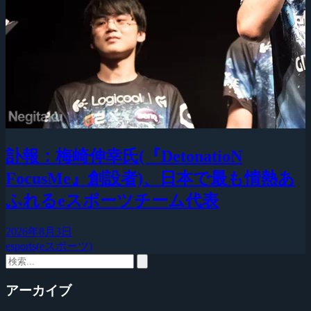
訃報：梅崎伸幸氏(『DetonatioN
FocusMe』創設者)、日本で最も情熱あ
ふれるeスポーツチーム代表
2026年8月3日
esports(eスポーツ)
アーカイブ