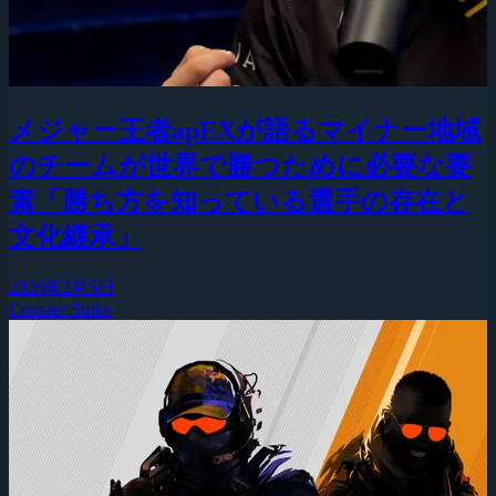
メジャー王者apEXが語るマイナー地域
のチームが世界で勝つために必要な要
素「勝ち方を知っている選手の存在と
文化継承」
2026年2月5日
Counter-Strike