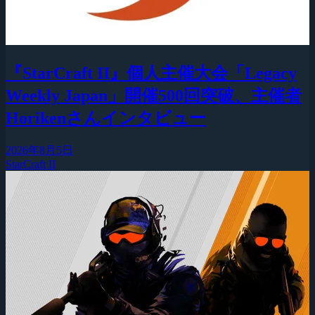
『StarCraft II』個人主催大会「Legacy
Weekly Japan」開催500回突破、主催者
Horikenさんインタビュー
2026年8月5日
StarCraft II