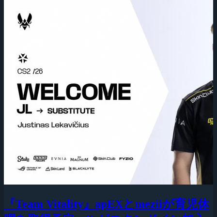
『Team Vitality』apEXとmeziiが育児休