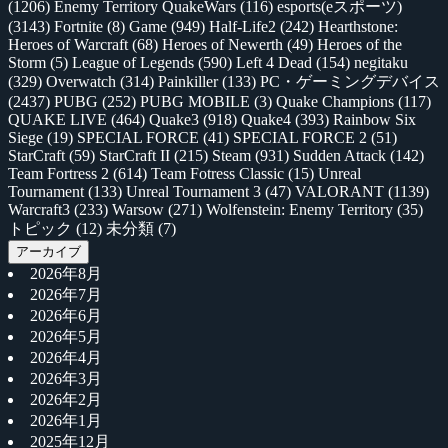
(1206)
Enemy Territory QuakeWars
(116)
esports(eスポーツ)
(3143)
Fortnite
(8)
Game
(949)
Half-Life2
(242)
Hearthstone:
Heroes of Warcraft
(68)
Heroes of Newerth
(49)
Heroes of the
Storm
(5)
League of Legends
(590)
Left 4 Dead
(154)
negitaku
(329)
Overwatch
(314)
Painkiller
(133)
PC・ゲーミングデバイス
(2437)
PUBG
(252)
PUBG MOBILE
(3)
Quake Champions
(117)
QUAKE LIVE
(464)
Quake3
(918)
Quake4
(393)
Rainbow Six
Siege
(19)
SPECIAL FORCE
(41)
SPECIAL FORCE 2
(51)
StarCraft
(59)
StarCraft II
(215)
Steam
(931)
Sudden Attack
(142)
Team Fortress 2
(614)
Team Fotress Classic
(15)
Unreal
Tournament
(133)
Unreal Tournament 3
(47)
VALORANT
(1139)
Warcraft3
(233)
Warsow
(271)
Wolfenstein: Enemy Territory
(35)
トピック
(12)
未分類
(7)
アーカイブ
2026年8月
2026年7月
2026年6月
2026年5月
2026年4月
2026年3月
2026年2月
2026年1月
2025年12月