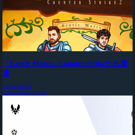
「Gentle Mates」Counter-Strikeから撤
退
2026年8月8日
Counter-Strike 2 (CS2)