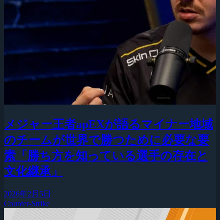
メジャー王者apEXが語るマイナー地域
のチームが世界で勝つために必要な要
素「勝ち方を知っている選手の存在と
文化継承」
2026年2月5日
Counter-Strike