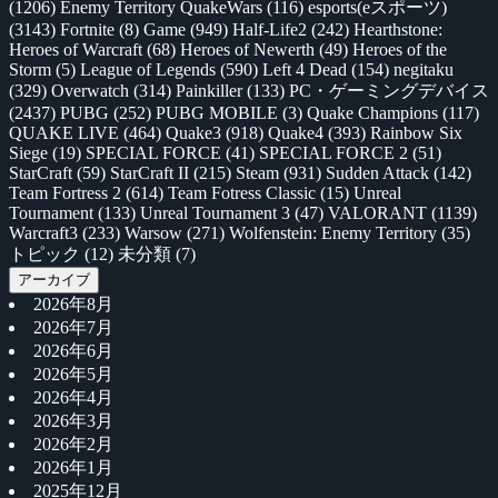
(1206)
Enemy Territory QuakeWars
(116)
esports(eスポーツ)
(3143)
Fortnite
(8)
Game
(949)
Half-Life2
(242)
Hearthstone:
Heroes of Warcraft
(68)
Heroes of Newerth
(49)
Heroes of the
Storm
(5)
League of Legends
(590)
Left 4 Dead
(154)
negitaku
(329)
Overwatch
(314)
Painkiller
(133)
PC・ゲーミングデバイス
(2437)
PUBG
(252)
PUBG MOBILE
(3)
Quake Champions
(117)
QUAKE LIVE
(464)
Quake3
(918)
Quake4
(393)
Rainbow Six
Siege
(19)
SPECIAL FORCE
(41)
SPECIAL FORCE 2
(51)
StarCraft
(59)
StarCraft II
(215)
Steam
(931)
Sudden Attack
(142)
Team Fortress 2
(614)
Team Fotress Classic
(15)
Unreal
Tournament
(133)
Unreal Tournament 3
(47)
VALORANT
(1139)
Warcraft3
(233)
Warsow
(271)
Wolfenstein: Enemy Territory
(35)
トピック
(12)
未分類
(7)
アーカイブ
2026年8月
2026年7月
2026年6月
2026年5月
2026年4月
2026年3月
2026年2月
2026年1月
2025年12月