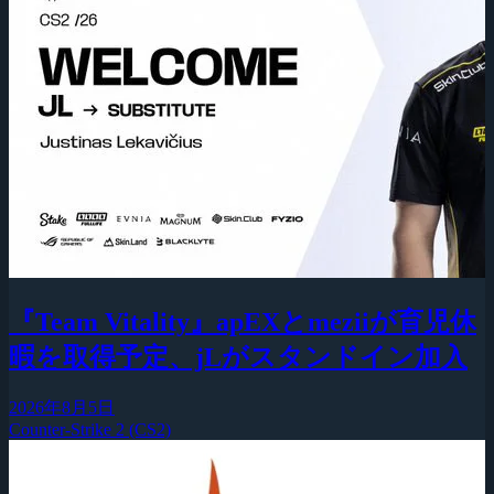
『Team Vitality』apEXとmeziiが育児休
暇を取得予定、jLがスタンドイン加入
2026年8月5日
Counter-Strike 2 (CS2)