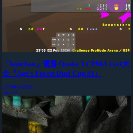
「lainchan」優勝 Quake 3 CPMA 1vs1大
会『Age’s Forest Duel Cup #1』
2026年2月23日
Quake3