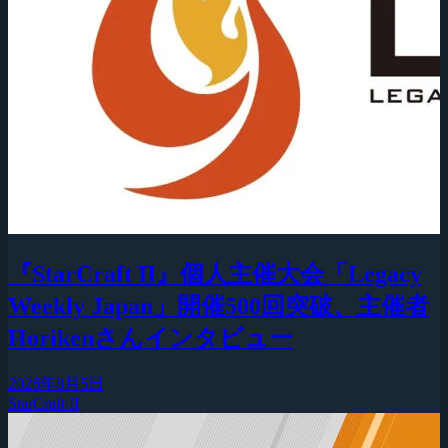
『StarCraft II』個人主催大会「Legacy
Weekly Japan」開催500回突破、主催者
Horikenさんインタビュー
2026年8月5日
StarCraft II