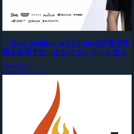
『Team Vitality』apEXとmeziiが育児休
暇を取得予定、jLがスタンドイン加入
2026年8月5日
Counter-Strike 2 (CS2)