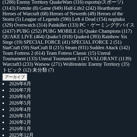
(1206)
Enemy Territory QuakeWars
(116)
esports(eスポーツ)
(3143)
Fortnite
(8)
Game
(949)
Half-Life2
(242)
Hearthstone:
Heroes of Warcraft
(68)
Heroes of Newerth
(49)
Heroes of the
Storm
(5)
League of Legends
(590)
Left 4 Dead
(154)
negitaku
(329)
Overwatch
(314)
Painkiller
(133)
PC・ゲーミングデバイス
(2437)
PUBG
(252)
PUBG MOBILE
(3)
Quake Champions
(117)
QUAKE LIVE
(464)
Quake3
(918)
Quake4
(393)
Rainbow Six
Siege
(19)
SPECIAL FORCE
(41)
SPECIAL FORCE 2
(51)
StarCraft
(59)
StarCraft II
(215)
Steam
(931)
Sudden Attack
(142)
Team Fortress 2
(614)
Team Fotress Classic
(15)
Unreal
Tournament
(133)
Unreal Tournament 3
(47)
VALORANT
(1139)
Warcraft3
(233)
Warsow
(271)
Wolfenstein: Enemy Territory
(35)
トピック
(12)
未分類
(7)
アーカイブ
2026年8月
2026年7月
2026年6月
2026年5月
2026年4月
2026年3月
2026年2月
2026年1月
2025年12月