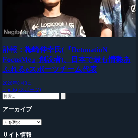
訃報：梅崎伸幸氏(『DetonatioN
FocusMe』創設者)、日本で最も情熱あ
ふれるeスポーツチーム代表
2026年8月3日
esports(eスポーツ)
アーカイブ
サイト情報