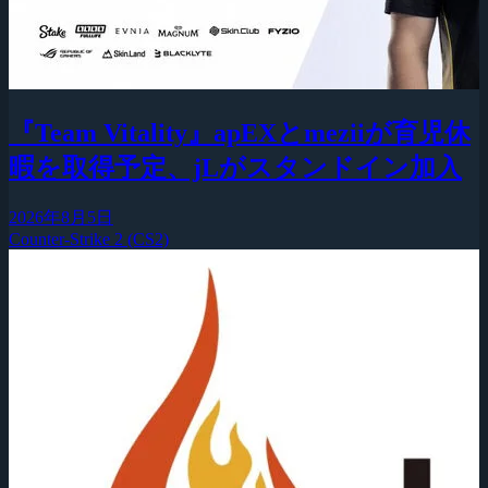
『Team Vitality』apEXとmeziiが育児休
暇を取得予定、jLがスタンドイン加入
2026年8月5日
Counter-Strike 2 (CS2)