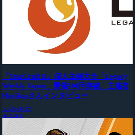
『StarCraft II』個人主催大会「Legacy
Weekly Japan」開催500回突破、主催者
Horikenさんインタビュー
2026年8月5日
StarCraft II