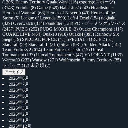
(1206)
Enemy Territory QuakeWars
(116)
esports(eスポーツ)
(3143)
Fortnite
(8)
Game
(949)
Half-Life2
(242)
Hearthstone:
Heroes of Warcraft
(68)
Heroes of Newerth
(49)
Heroes of the
Storm
(5)
League of Legends
(590)
Left 4 Dead
(154)
negitaku
(329)
Overwatch
(314)
Painkiller
(133)
PC・ゲーミングデバイス
(2437)
PUBG
(252)
PUBG MOBILE
(3)
Quake Champions
(117)
QUAKE LIVE
(464)
Quake3
(918)
Quake4
(393)
Rainbow Six
Siege
(19)
SPECIAL FORCE
(41)
SPECIAL FORCE 2
(51)
StarCraft
(59)
StarCraft II
(215)
Steam
(931)
Sudden Attack
(142)
Team Fortress 2
(614)
Team Fotress Classic
(15)
Unreal
Tournament
(133)
Unreal Tournament 3
(47)
VALORANT
(1139)
Warcraft3
(233)
Warsow
(271)
Wolfenstein: Enemy Territory
(35)
トピック
(12)
未分類
(7)
アーカイブ
2026年8月
2026年7月
2026年6月
2026年5月
2026年4月
2026年3月
2026年2月
2026年1月
2025年12月