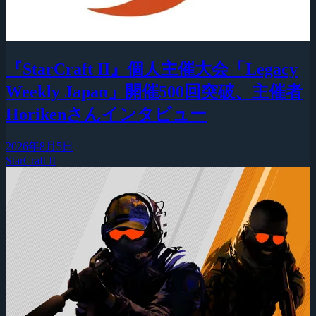
『StarCraft II』個人主催大会「Legacy
Weekly Japan」開催500回突破、主催者
Horikenさんインタビュー
2026年8月5日
StarCraft II