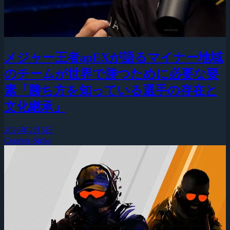
メジャー王者apEXが語るマイナー地域
のチームが世界で勝つために必要な要
素「勝ち方を知っている選手の存在と
文化継承」
2026年2月5日
Counter-Strike