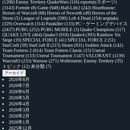
(1206)
Enemy Territory QuakeWars
(116)
esports(eスポーツ)
(3143)
Fortnite
(8)
Game
(949)
Half-Life2
(242)
Hearthstone:
Heroes of Warcraft
(68)
Heroes of Newerth
(49)
Heroes of the
Storm
(5)
League of Legends
(590)
Left 4 Dead
(154)
negitaku
(329)
Overwatch
(314)
Painkiller
(133)
PC・ゲーミングデバイス
(2437)
PUBG
(252)
PUBG MOBILE
(3)
Quake Champions
(117)
QUAKE LIVE
(464)
Quake3
(918)
Quake4
(393)
Rainbow Six
Siege
(19)
SPECIAL FORCE
(41)
SPECIAL FORCE 2
(51)
StarCraft
(59)
StarCraft II
(215)
Steam
(931)
Sudden Attack
(142)
Team Fortress 2
(614)
Team Fotress Classic
(15)
Unreal
Tournament
(133)
Unreal Tournament 3
(47)
VALORANT
(1139)
Warcraft3
(233)
Warsow
(271)
Wolfenstein: Enemy Territory
(35)
トピック
(12)
未分類
(7)
アーカイブ
2026年8月
2026年7月
2026年6月
2026年5月
2026年4月
2026年3月
2026年2月
2026年1月
2025年12月