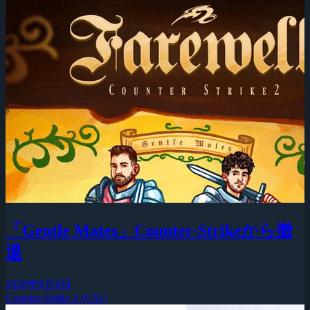
「Gentle Mates」Counter-Strikeから撤
退
2026年8月8日
Counter-Strike 2 (CS2)