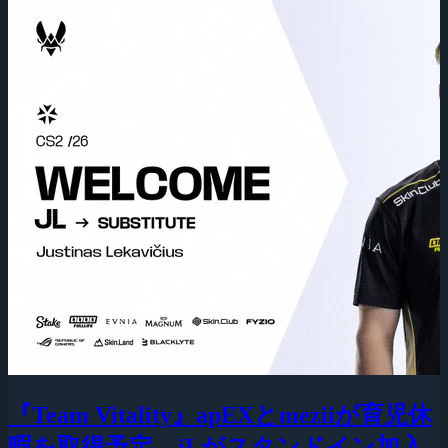
『Team Vitality』apEXとmeziiが育児休
暇を取得予定、jLがスタンドイン加入