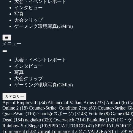
大会・イベントレポート
インタビュー
写真
大会クリップ
ゲーミング環境写真(GMiru)
メニュー
大会・イベントレポート
インタビュー
写真
大会クリップ
ゲーミング環境写真(GMiru)
カテゴリー
Age of Empires III
(84)
Alliance of Valiant Arms
(233)
Artifact
(6)
Ca
Online 2
(18)
Counter-Strike: Condition Zero
(63)
Counter-Strike: G
QuakeWars
(116)
esports(eスポーツ)
(3143)
Fortnite
(8)
Game
(949
Dead
(154)
negitaku
(329)
Overwatch
(314)
Painkiller
(133)
PC・
Rainbow Six Siege
(19)
SPECIAL FORCE
(41)
SPECIAL FORCE
Tournament
(133)
Unreal Tournament 3
(47)
VALORANT
(1139)
Wa