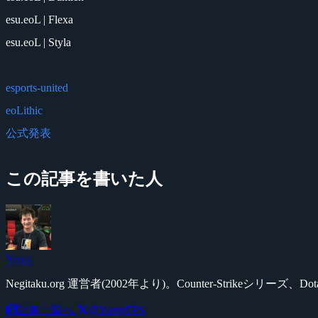
esu.eoL | Flexa
esu.eoL | Styla
esports-united
eoLithic
公式発表
この記事を書いた人
Yossy
Negitaku.org 運営者(2002年より)。Counter-Str
記事一覧へ
@YossyFPS