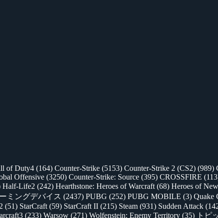
ll of Duty4
(164)
Counter-Strike
(5153)
Counter-Strike 2 (CS2)
(989)
lobal Offensive
(3250)
Counter-Strike: Source
(395)
CROSSFIRE
(113
)
Half-Life2
(242)
Hearthstone: Heroes of Warcraft
(68)
Heroes of New
ゲーミングデバイス
(2437)
PUBG
(252)
PUBG MOBILE
(3)
Quake 
 2
(51)
StarCraft
(59)
StarCraft II
(215)
Steam
(931)
Sudden Attack
(14
rcraft3
(233)
Warsow
(271)
Wolfenstein: Enemy Territory
(35)
トピ