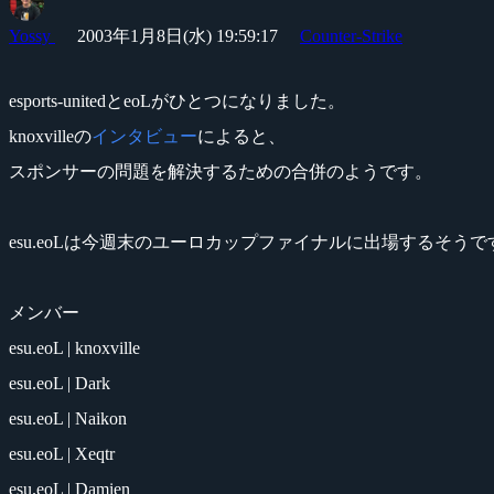
Yossy
2003年1月8日(水) 19:59:17
Counter-Strike
esports-unitedとeoLがひとつになりました。
knoxvilleの
インタビュー
によると、
スポンサーの問題を解決するための合併のようです。
esu.eoLは今週末のユーロカップファイナルに出場するそうで
メンバー
esu.eoL | knoxville
esu.eoL | Dark
esu.eoL | Naikon
esu.eoL | Xeqtr
esu.eoL | Damien