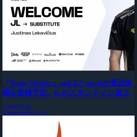
『Team Vitality』apEXとmeziiが育児休
暇を取得予定、jLがスタンドイン加入
2026年8月5日
Counter-Strike 2 (CS2)