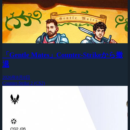
「Gentle Mates」Counter-Strikeから撤
退
2026年8月8日
Counter-Strike 2 (CS2)