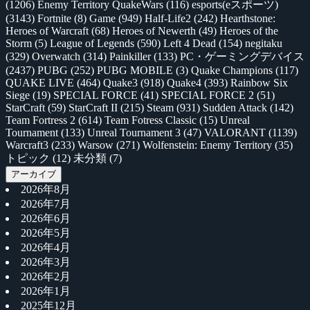
(1206)
Enemy Territory QuakeWars
(116)
esports(eスポーツ)
(3143)
Fortnite
(8)
Game
(949)
Half-Life2
(242)
Hearthstone:
Heroes of Warcraft
(68)
Heroes of Newerth
(49)
Heroes of the
Storm
(5)
League of Legends
(590)
Left 4 Dead
(154)
negitaku
(329)
Overwatch
(314)
Painkiller
(133)
PC・ゲーミングデバイス
(2437)
PUBG
(252)
PUBG MOBILE
(3)
Quake Champions
(117)
QUAKE LIVE
(464)
Quake3
(918)
Quake4
(393)
Rainbow Six
Siege
(19)
SPECIAL FORCE
(41)
SPECIAL FORCE 2
(51)
StarCraft
(59)
StarCraft II
(215)
Steam
(931)
Sudden Attack
(142)
Team Fortress 2
(614)
Team Fotress Classic
(15)
Unreal
Tournament
(133)
Unreal Tournament 3
(47)
VALORANT
(1139)
Warcraft3
(233)
Warsow
(271)
Wolfenstein: Enemy Territory
(35)
トピック
(12)
未分類
(7)
アーカイブ
2026年8月
2026年7月
2026年6月
2026年5月
2026年4月
2026年3月
2026年2月
2026年1月
2025年12月