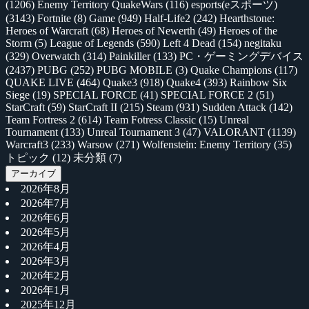
(1206)
Enemy Territory QuakeWars
(116)
esports(eスポーツ)
(3143)
Fortnite
(8)
Game
(949)
Half-Life2
(242)
Hearthstone:
Heroes of Warcraft
(68)
Heroes of Newerth
(49)
Heroes of the
Storm
(5)
League of Legends
(590)
Left 4 Dead
(154)
negitaku
(329)
Overwatch
(314)
Painkiller
(133)
PC・ゲーミングデバイス
(2437)
PUBG
(252)
PUBG MOBILE
(3)
Quake Champions
(117)
QUAKE LIVE
(464)
Quake3
(918)
Quake4
(393)
Rainbow Six
Siege
(19)
SPECIAL FORCE
(41)
SPECIAL FORCE 2
(51)
StarCraft
(59)
StarCraft II
(215)
Steam
(931)
Sudden Attack
(142)
Team Fortress 2
(614)
Team Fotress Classic
(15)
Unreal
Tournament
(133)
Unreal Tournament 3
(47)
VALORANT
(1139)
Warcraft3
(233)
Warsow
(271)
Wolfenstein: Enemy Territory
(35)
トピック
(12)
未分類
(7)
アーカイブ
2026年8月
2026年7月
2026年6月
2026年5月
2026年4月
2026年3月
2026年2月
2026年1月
2025年12月