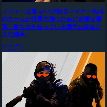
メジャー王者apEXが語るマイナー地域
のチームが世界で勝つために必要な要
素「勝ち方を知っている選手の存在と
文化継承」
2026年2月5日
Counter-Strike