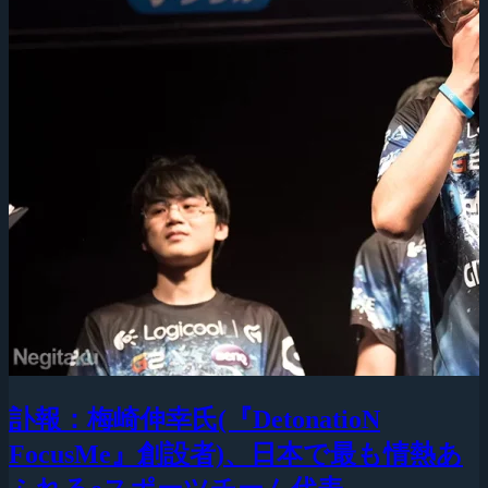
訃報：梅崎伸幸氏(『DetonatioN
FocusMe』創設者)、日本で最も情熱あ