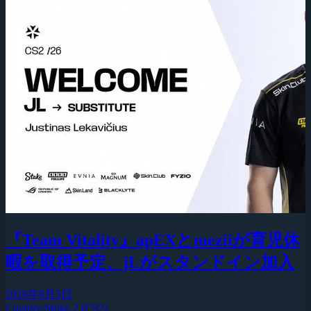
『Team Vitality』apEXとmeziiが育児休
暇を取得予定、jLがスタンドイン加入
2026年8月5日
Counter-Strike 2 (CS2)