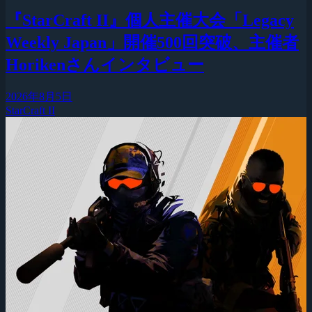
『StarCraft II』個人主催大会「Legacy
Weekly Japan」開催500回突破、主催者
Horikenさんインタビュー
2026年8月5日
StarCraft II