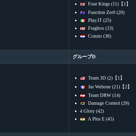
Four Kings (11)【1】
Function Zer0 (20)
Play.IT (25)
Fragbox (33)
Conzto (38)
グループD
Team 3D (2)【1】
Jas Webone (21)【2】
Team DRW (14)
Damage Control (29)
4 Glory (42)
A Plus E (45)