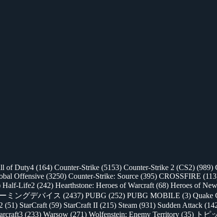
ll of Duty4
(164)
Counter-Strike
(5153)
Counter-Strike 2 (CS2)
(989)
lobal Offensive
(3250)
Counter-Strike: Source
(395)
CROSSFIRE
(113
)
Half-Life2
(242)
Hearthstone: Heroes of Warcraft
(68)
Heroes of New
ゲーミングデバイス
(2437)
PUBG
(252)
PUBG MOBILE
(3)
Quake 
 2
(51)
StarCraft
(59)
StarCraft II
(215)
Steam
(931)
Sudden Attack
(14
rcraft3
(233)
Warsow
(271)
Wolfenstein: Enemy Territory
(35)
トピ