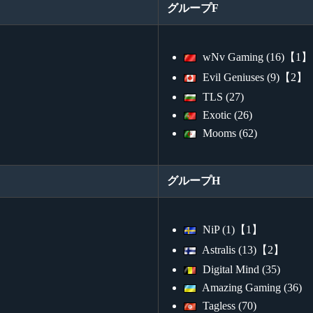
グループF
wNv Gaming (16)【1】
Evil Geniuses (9)【2】
TLS (27)
Exotic (26)
Mooms (62)
グループH
NiP (1)【1】
Astralis (13)【2】
Digital Mind (35)
Amazing Gaming (36)
Tagless (70)