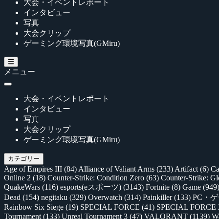
大会・イベントレポート
インタビュー
写真
大会クリップ
ゲーミング環境写真(GMiru)
メニュー
大会・イベントレポート
インタビュー
写真
大会クリップ
ゲーミング環境写真(GMiru)
カテゴリー
Age of Empires III
(84)
Alliance of Valiant Arms
(233)
Artifact
(6)
Ca
Online 2
(18)
Counter-Strike: Condition Zero
(63)
Counter-Strike: G
QuakeWars
(116)
esports(eスポーツ)
(3143)
Fortnite
(8)
Game
(949
Dead
(154)
negitaku
(329)
Overwatch
(314)
Painkiller
(133)
PC・
Rainbow Six Siege
(19)
SPECIAL FORCE
(41)
SPECIAL FORCE
Tournament
(133)
Unreal Tournament 3
(47)
VALORANT
(1139)
Wa