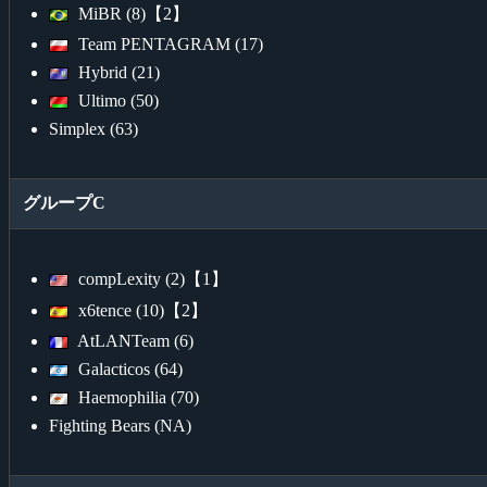
MiBR (8)【2】
Team PENTAGRAM (17)
Hybrid (21)
Ultimo (50)
Simplex (63)
グループC
compLexity (2)【1】
x6tence (10)【2】
AtLANTeam (6)
Galacticos (64)
Haemophilia (70)
Fighting Bears (NA)