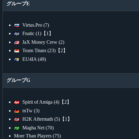
グループE
Virtus.Pro (7)
Fnatic (1)【1】
JaX Money Crew (2)
Team Titans (23)【2】
EU4IA (49)
グループG
Spirit of Amiga (4)【2】
mTw (3)
H2K Aftermath (5)【1】
Magha Net (70)
More Than Players (75)