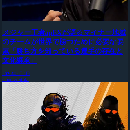
メジャー王者apEXが語るマイナー地域
のチームが世界で勝つために必要な要
素「勝ち方を知っている選手の存在と
文化継承」
2026年2月5日
Counter-Strike