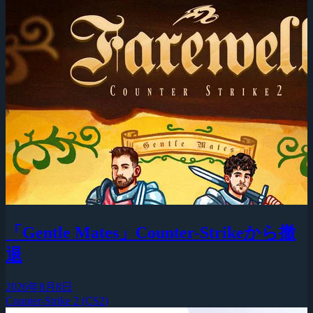
「Gentle Mates」Counter-Strikeから撤
退
2026年8月8日
Counter-Strike 2 (CS2)