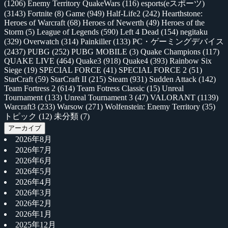
(1206)
Enemy Territory QuakeWars
(116)
esports(eスポーツ)
(3143)
Fortnite
(8)
Game
(949)
Half-Life2
(242)
Hearthstone:
Heroes of Warcraft
(68)
Heroes of Newerth
(49)
Heroes of the
Storm
(5)
League of Legends
(590)
Left 4 Dead
(154)
negitaku
(329)
Overwatch
(314)
Painkiller
(133)
PC・ゲーミングデバイス
(2437)
PUBG
(252)
PUBG MOBILE
(3)
Quake Champions
(117)
QUAKE LIVE
(464)
Quake3
(918)
Quake4
(393)
Rainbow Six
Siege
(19)
SPECIAL FORCE
(41)
SPECIAL FORCE 2
(51)
StarCraft
(59)
StarCraft II
(215)
Steam
(931)
Sudden Attack
(142)
Team Fortress 2
(614)
Team Fotress Classic
(15)
Unreal
Tournament
(133)
Unreal Tournament 3
(47)
VALORANT
(1139)
Warcraft3
(233)
Warsow
(271)
Wolfenstein: Enemy Territory
(35)
トピック
(12)
未分類
(7)
アーカイブ
2026年8月
2026年7月
2026年6月
2026年5月
2026年4月
2026年3月
2026年2月
2026年1月
2025年12月