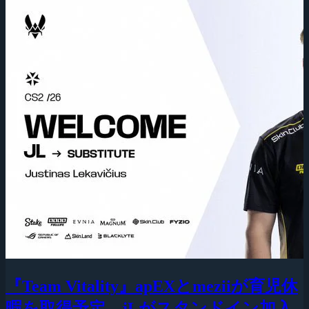
『Team Vitality』apEXとmeziiが育児休
暇を取得予定、jLがスタンドイン加入