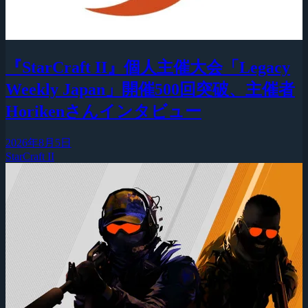
『StarCraft II』個人主催大会「Legacy
Weekly Japan」開催500回突破、主催者
Horikenさんインタビュー
2026年8月5日
StarCraft II