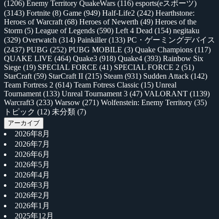
(1206)
Enemy Territory QuakeWars
(116)
esports(eスポーツ)
(3143)
Fortnite
(8)
Game
(949)
Half-Life2
(242)
Hearthstone:
Heroes of Warcraft
(68)
Heroes of Newerth
(49)
Heroes of the
Storm
(5)
League of Legends
(590)
Left 4 Dead
(154)
negitaku
(329)
Overwatch
(314)
Painkiller
(133)
PC・ゲーミングデバイス
(2437)
PUBG
(252)
PUBG MOBILE
(3)
Quake Champions
(117)
QUAKE LIVE
(464)
Quake3
(918)
Quake4
(393)
Rainbow Six
Siege
(19)
SPECIAL FORCE
(41)
SPECIAL FORCE 2
(51)
StarCraft
(59)
StarCraft II
(215)
Steam
(931)
Sudden Attack
(142)
Team Fortress 2
(614)
Team Fotress Classic
(15)
Unreal
Tournament
(133)
Unreal Tournament 3
(47)
VALORANT
(1139)
Warcraft3
(233)
Warsow
(271)
Wolfenstein: Enemy Territory
(35)
トピック
(12)
未分類
(7)
アーカイブ
2026年8月
2026年7月
2026年6月
2026年5月
2026年4月
2026年3月
2026年2月
2026年1月
2025年12月