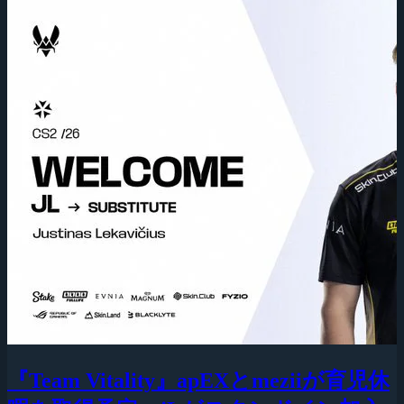
『Team Vitality』apEXとmeziiが育児休