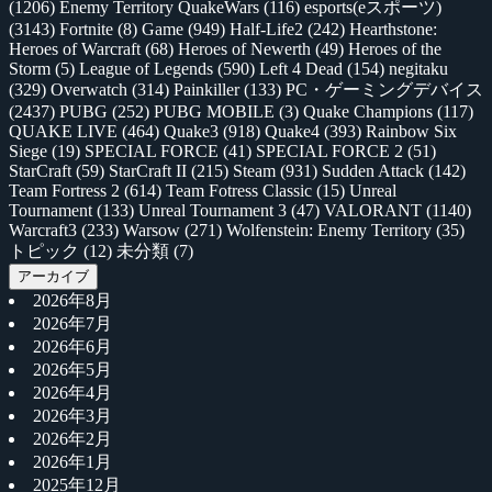
(1206)
Enemy Territory QuakeWars
(116)
esports(eスポーツ)
(3143)
Fortnite
(8)
Game
(949)
Half-Life2
(242)
Hearthstone:
Heroes of Warcraft
(68)
Heroes of Newerth
(49)
Heroes of the
Storm
(5)
League of Legends
(590)
Left 4 Dead
(154)
negitaku
(329)
Overwatch
(314)
Painkiller
(133)
PC・ゲーミングデバイス
(2437)
PUBG
(252)
PUBG MOBILE
(3)
Quake Champions
(117)
QUAKE LIVE
(464)
Quake3
(918)
Quake4
(393)
Rainbow Six
Siege
(19)
SPECIAL FORCE
(41)
SPECIAL FORCE 2
(51)
StarCraft
(59)
StarCraft II
(215)
Steam
(931)
Sudden Attack
(142)
Team Fortress 2
(614)
Team Fotress Classic
(15)
Unreal
Tournament
(133)
Unreal Tournament 3
(47)
VALORANT
(1140)
Warcraft3
(233)
Warsow
(271)
Wolfenstein: Enemy Territory
(35)
トピック
(12)
未分類
(7)
アーカイブ
2026年8月
2026年7月
2026年6月
2026年5月
2026年4月
2026年3月
2026年2月
2026年1月
2025年12月