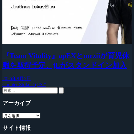
『Team Vitality』apEXとmeziiが育児休
暇を取得予定、jLがスタンドイン加入
2026年8月5日
Counter-Strike 2 (CS2)
アーカイブ
サイト情報