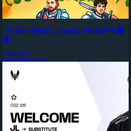
「Gentle Mates」Counter-Strikeから撤
退
2026年8月8日
Counter-Strike 2 (CS2)