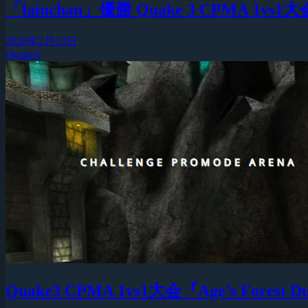
「lainchan」優勝 Quake 3 CPMA 1vs1大会『
2026年2月23日
Quake3
Quake3 CPMA 1vs1大会『Age’s Forest 