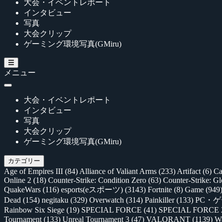
大会・イベントレポート
インタビュー
写真
大会クリップ
ゲーミング環境写真(GMiru)
メニュー
大会・イベントレポート
インタビュー
写真
大会クリップ
ゲーミング環境写真(GMiru)
カテゴリー
Age of Empires III
(84)
Alliance of Valiant Arms
(233)
Artifact
(6)
Ca
Online 2
(18)
Counter-Strike: Condition Zero
(63)
Counter-Strike: G
QuakeWars
(116)
esports(eスポーツ)
(3143)
Fortnite
(8)
Game
(949
Dead
(154)
negitaku
(329)
Overwatch
(314)
Painkiller
(133)
PC・
Rainbow Six Siege
(19)
SPECIAL FORCE
(41)
SPECIAL FORCE
Tournament
(133)
Unreal Tournament 3
(47)
VALORANT
(1139)
Wa