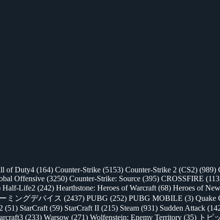
ll of Duty4
(164)
Counter-Strike
(5153)
Counter-Strike 2 (CS2)
(989)
lobal Offensive
(3250)
Counter-Strike: Source
(395)
CROSSFIRE
(113
)
Half-Life2
(242)
Hearthstone: Heroes of Warcraft
(68)
Heroes of New
ゲーミングデバイス
(2437)
PUBG
(252)
PUBG MOBILE
(3)
Quake 
 2
(51)
StarCraft
(59)
StarCraft II
(215)
Steam
(931)
Sudden Attack
(14
rcraft3
(233)
Warsow
(271)
Wolfenstein: Enemy Territory
(35)
トピ