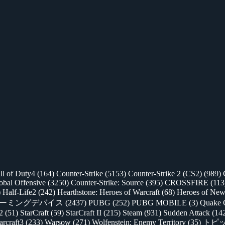
ll of Duty4
(164)
Counter-Strike
(5153)
Counter-Strike 2 (CS2)
(989)
lobal Offensive
(3250)
Counter-Strike: Source
(395)
CROSSFIRE
(113
)
Half-Life2
(242)
Hearthstone: Heroes of Warcraft
(68)
Heroes of New
ゲーミングデバイス
(2437)
PUBG
(252)
PUBG MOBILE
(3)
Quake 
 2
(51)
StarCraft
(59)
StarCraft II
(215)
Steam
(931)
Sudden Attack
(14
rcraft3
(233)
Warsow
(271)
Wolfenstein: Enemy Territory
(35)
トピ