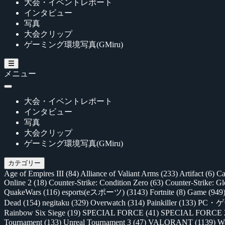
大会・イベントレポート
インタビュー
写真
大会クリップ
ゲーミング環境写真(GMiru)
メニュー
大会・イベントレポート
インタビュー
写真
大会クリップ
ゲーミング環境写真(GMiru)
カテゴリー
Age of Empires III
(84)
Alliance of Valiant Arms
(233)
Artifact
(6)
Ca
Online 2
(18)
Counter-Strike: Condition Zero
(63)
Counter-Strike: G
QuakeWars
(116)
esports(eスポーツ)
(3143)
Fortnite
(8)
Game
(949
Dead
(154)
negitaku
(329)
Overwatch
(314)
Painkiller
(133)
PC・
Rainbow Six Siege
(19)
SPECIAL FORCE
(41)
SPECIAL FORCE
Tournament
(133)
Unreal Tournament 3
(47)
VALORANT
(1139)
Wa