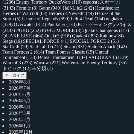
(1206)
Enemy Territory QuakeWars
(116)
esports(eスポーツ)
(3143)
Fortnite
(8)
Game
(949)
Half-Life2
(242)
Hearthstone:
Heroes of Warcraft
(68)
Heroes of Newerth
(49)
Heroes of the
Storm
(5)
League of Legends
(590)
Left 4 Dead
(154)
negitaku
(329)
Overwatch
(314)
Painkiller
(133)
PC・ゲーミングデバイス
(2437)
PUBG
(252)
PUBG MOBILE
(3)
Quake Champions
(117)
QUAKE LIVE
(464)
Quake3
(918)
Quake4
(393)
Rainbow Six
Siege
(19)
SPECIAL FORCE
(41)
SPECIAL FORCE 2
(51)
StarCraft
(59)
StarCraft II
(215)
Steam
(931)
Sudden Attack
(142)
Team Fortress 2
(614)
Team Fotress Classic
(15)
Unreal
Tournament
(133)
Unreal Tournament 3
(47)
VALORANT
(1139)
Warcraft3
(233)
Warsow
(271)
Wolfenstein: Enemy Territory
(35)
トピック
(12)
未分類
(7)
アーカイブ
2026年8月
2026年7月
2026年6月
2026年5月
2026年4月
2026年3月
2026年2月
2026年1月
2025年12月