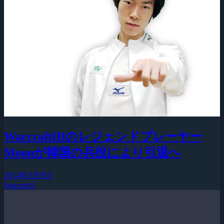
WarcraftIIIのレジェンドプレーヤー
Moonが韓国の兵役により引退へ
2014年3月9日
Warcraft3