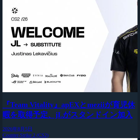
『Team Vitality』apEXとmeziiが育児休
暇を取得予定、jLがスタンドイン加入
2026年8月5日
Counter-Strike 2 (CS2)