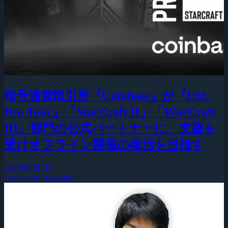
暗号通貨取引所『Coinbase』が『ESL
Pro Tour』「StarCraft II」「WarCraft
III」部門の公式パートナーに、支援を
受けオフライン開催の復活を目指す
2021年7月7日
StarCraft II
Warcraft3