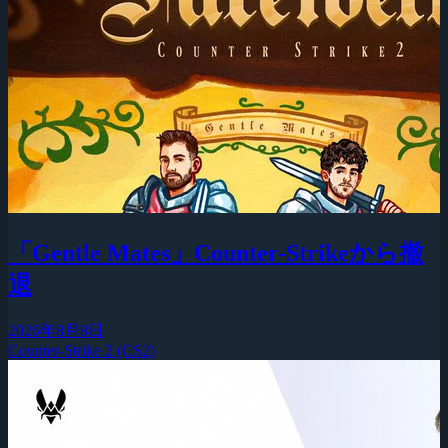
「Gentle Mates」Counter-Strikeから撤
退
2026年8月8日
Counter-Strike 2 (CS2)