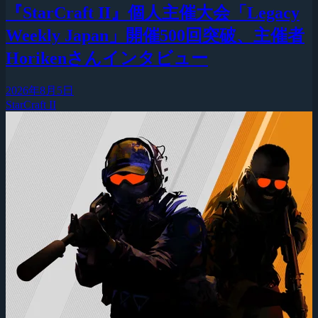
『StarCraft II』個人主催大会「Legacy
Weekly Japan」開催500回突破、主催者
Horikenさんインタビュー
2026年8月5日
StarCraft II