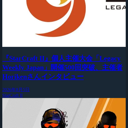
『StarCraft II』個人主催大会「Legacy
Weekly Japan」開催500回突破、主催者
Horikenさんインタビュー
2026年8月5日
StarCraft II