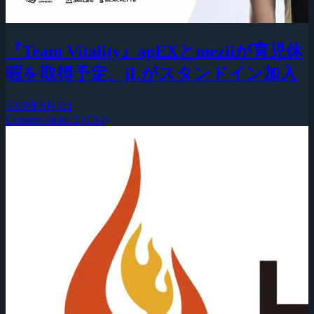
『Team Vitality』apEXとmeziiが育児休
暇を取得予定、jLがスタンドイン加入
2026年8月5日
Counter-Strike 2 (CS2)