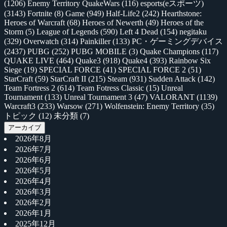
(1206)
Enemy Territory QuakeWars
(116)
esports(eスポーツ)
(3143)
Fortnite
(8)
Game
(949)
Half-Life2
(242)
Hearthstone:
Heroes of Warcraft
(68)
Heroes of Newerth
(49)
Heroes of the
Storm
(5)
League of Legends
(590)
Left 4 Dead
(154)
negitaku
(329)
Overwatch
(314)
Painkiller
(133)
PC・ゲーミングデバイス
(2437)
PUBG
(252)
PUBG MOBILE
(3)
Quake Champions
(117)
QUAKE LIVE
(464)
Quake3
(918)
Quake4
(393)
Rainbow Six
Siege
(19)
SPECIAL FORCE
(41)
SPECIAL FORCE 2
(51)
StarCraft
(59)
StarCraft II
(215)
Steam
(931)
Sudden Attack
(142)
Team Fortress 2
(614)
Team Fotress Classic
(15)
Unreal
Tournament
(133)
Unreal Tournament 3
(47)
VALORANT
(1139)
Warcraft3
(233)
Warsow
(271)
Wolfenstein: Enemy Territory
(35)
トピック
(12)
未分類
(7)
アーカイブ
2026年8月
2026年7月
2026年6月
2026年5月
2026年4月
2026年3月
2026年2月
2026年1月
2025年12月