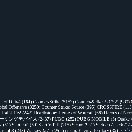
ll of Duty4
(164)
Counter-Strike
(5153)
Counter-Strike 2 (CS2)
(989)
lobal Offensive
(3250)
Counter-Strike: Source
(395)
CROSSFIRE
(113
)
Half-Life2
(242)
Hearthstone: Heroes of Warcraft
(68)
Heroes of New
ゲーミングデバイス
(2437)
PUBG
(252)
PUBG MOBILE
(3)
Quake 
 2
(51)
StarCraft
(59)
StarCraft II
(215)
Steam
(931)
Sudden Attack
(14
rcraft3
(233)
Warsow
(271)
Wolfenstein: Enemy Territory
(35)
トピ