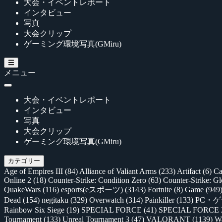
大会・イベントレポート
インタビュー
写真
大会クリップ
ゲーミング環境写真(GMiru)
メニュー
大会・イベントレポート
インタビュー
写真
大会クリップ
ゲーミング環境写真(GMiru)
カテゴリー
Age of Empires III
(84)
Alliance of Valiant Arms
(233)
Artifact
(6)
Ca
Online 2
(18)
Counter-Strike: Condition Zero
(63)
Counter-Strike: G
QuakeWars
(116)
esports(eスポーツ)
(3143)
Fortnite
(8)
Game
(949
Dead
(154)
negitaku
(329)
Overwatch
(314)
Painkiller
(133)
PC・
Rainbow Six Siege
(19)
SPECIAL FORCE
(41)
SPECIAL FORCE
Tournament
(133)
Unreal Tournament 3
(47)
VALORANT
(1139)
Wa