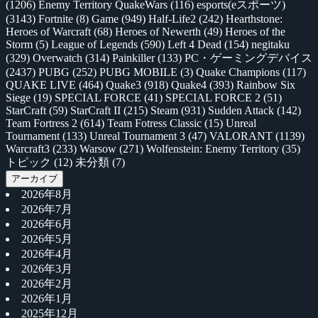
(1206)
Enemy Territory QuakeWars
(116)
esports(eスポーツ)
(3143)
Fortnite
(8)
Game
(949)
Half-Life2
(242)
Hearthstone:
Heroes of Warcraft
(68)
Heroes of Newerth
(49)
Heroes of the
Storm
(5)
League of Legends
(590)
Left 4 Dead
(154)
negitaku
(329)
Overwatch
(314)
Painkiller
(133)
PC・ゲーミングデバイス
(2437)
PUBG
(252)
PUBG MOBILE
(3)
Quake Champions
(117)
QUAKE LIVE
(464)
Quake3
(918)
Quake4
(393)
Rainbow Six
Siege
(19)
SPECIAL FORCE
(41)
SPECIAL FORCE 2
(51)
StarCraft
(59)
StarCraft II
(215)
Steam
(931)
Sudden Attack
(142)
Team Fortress 2
(614)
Team Fotress Classic
(15)
Unreal
Tournament
(133)
Unreal Tournament 3
(47)
VALORANT
(1139)
Warcraft3
(233)
Warsow
(271)
Wolfenstein: Enemy Territory
(35)
トピック
(12)
未分類
(7)
アーカイブ
2026年8月
2026年7月
2026年6月
2026年5月
2026年4月
2026年3月
2026年2月
2026年1月
2025年12月