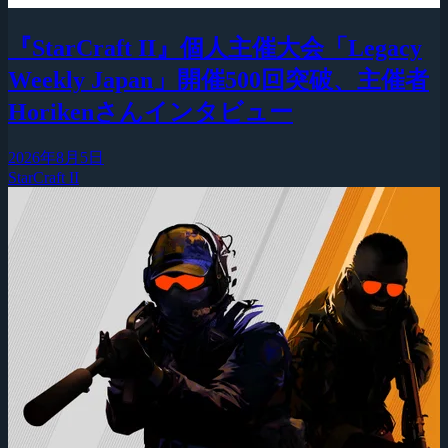
『StarCraft II』個人主催大会「Legacy
Weekly Japan」開催500回突破、主催者
Horikenさんインタビュー
2026年8月5日
StarCraft II