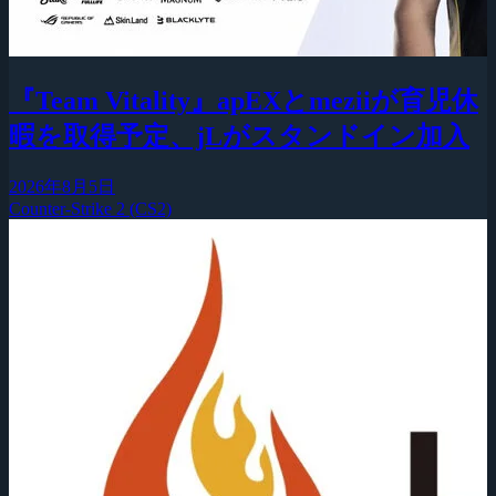
『Team Vitality』apEXとmeziiが育児休
暇を取得予定、jLがスタンドイン加入
2026年8月5日
Counter-Strike 2 (CS2)