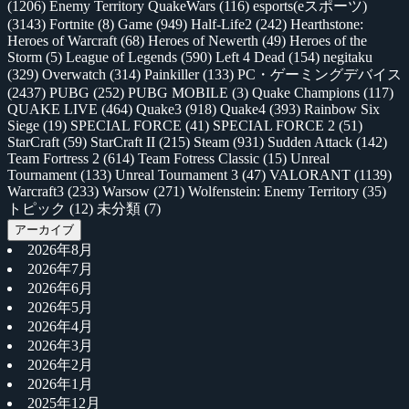
(1206)
Enemy Territory QuakeWars
(116)
esports(eスポーツ)
(3143)
Fortnite
(8)
Game
(949)
Half-Life2
(242)
Hearthstone:
Heroes of Warcraft
(68)
Heroes of Newerth
(49)
Heroes of the
Storm
(5)
League of Legends
(590)
Left 4 Dead
(154)
negitaku
(329)
Overwatch
(314)
Painkiller
(133)
PC・ゲーミングデバイス
(2437)
PUBG
(252)
PUBG MOBILE
(3)
Quake Champions
(117)
QUAKE LIVE
(464)
Quake3
(918)
Quake4
(393)
Rainbow Six
Siege
(19)
SPECIAL FORCE
(41)
SPECIAL FORCE 2
(51)
StarCraft
(59)
StarCraft II
(215)
Steam
(931)
Sudden Attack
(142)
Team Fortress 2
(614)
Team Fotress Classic
(15)
Unreal
Tournament
(133)
Unreal Tournament 3
(47)
VALORANT
(1139)
Warcraft3
(233)
Warsow
(271)
Wolfenstein: Enemy Territory
(35)
トピック
(12)
未分類
(7)
アーカイブ
2026年8月
2026年7月
2026年6月
2026年5月
2026年4月
2026年3月
2026年2月
2026年1月
2025年12月