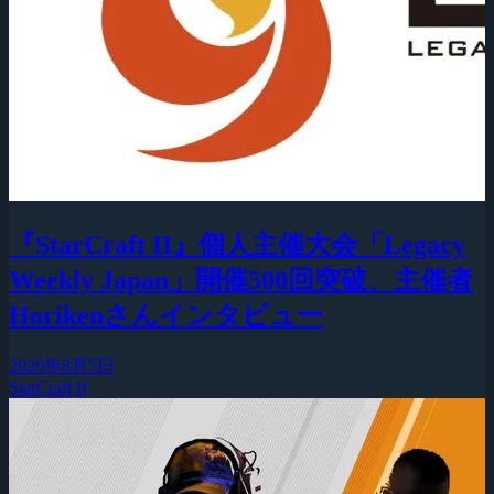
『StarCraft II』個人主催大会「Legacy
Weekly Japan」開催500回突破、主催者
Horikenさんインタビュー
2026年8月5日
StarCraft II