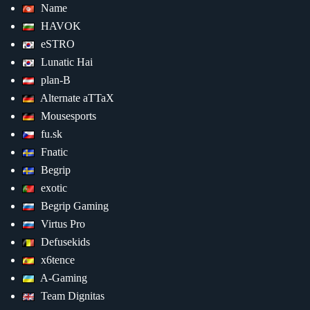
Name
HAVOK
eSTRO
Lunatic Hai
plan-B
Alternate aTTaX
Mousesports
fu.sk
Fnatic
Begrip
exotic
Begrip Gaming
Virtus Pro
Defusekids
x6tence
A-Gaming
Team Dignitas