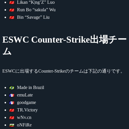
Likan “K|ng’Z” Luo
Run Bo “sakula” Wu
Bin “Savage” Liu
ESWC Counter-Strike出場チー
ム
ESWCに出場するCounter-Strikeのチームは下記の通りです。
Made in Brazil
emuLate
goodgame
TR.Victory
wNv.cn
oNFiRe