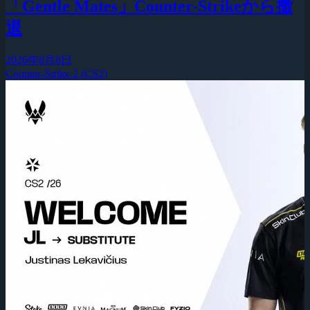
「Gentle Mates」Counter-Strikeから撤
退
2026年8月8日
Counter-Strike 2 (CS2)