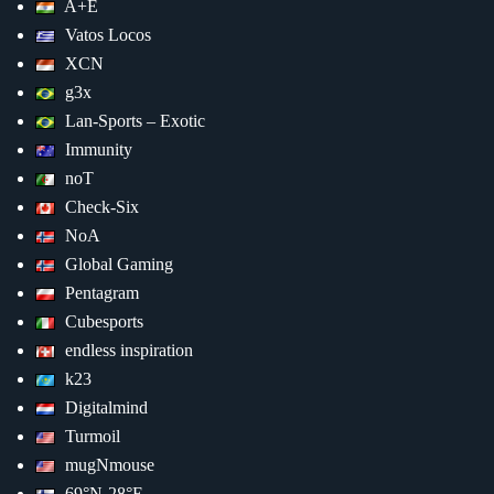
A+E
Vatos Locos
XCN
g3x
Lan-Sports – Exotic
Immunity
noT
Check-Six
NoA
Global Gaming
Pentagram
Cubesports
endless inspiration
k23
Digitalmind
Turmoil
mugNmouse
69°N-28°E