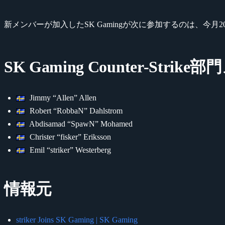
新メンバーが加入したSK Gamingが次に参加するのは、今月2
SK Gaming Counter-Strik
Jimmy “Allen” Allen
Robert “RobbaN” Dahlstrom
Abdisamad “SpawN” Mohamed
Christer “fisker” Eriksson
Emil “striker” Westerberg
情報元
striker Joins SK Gaming | SK Gaming