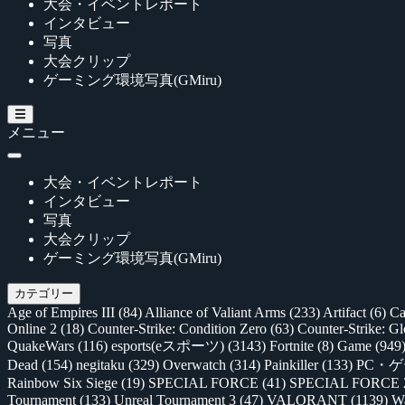
大会・イベントレポート
インタビュー
写真
大会クリップ
ゲーミング環境写真(GMiru)
メニュー
大会・イベントレポート
インタビュー
写真
大会クリップ
ゲーミング環境写真(GMiru)
カテゴリー
Age of Empires III
(84)
Alliance of Valiant Arms
(233)
Artifact
(6)
Ca
Online 2
(18)
Counter-Strike: Condition Zero
(63)
Counter-Strike: G
QuakeWars
(116)
esports(eスポーツ)
(3143)
Fortnite
(8)
Game
(949
Dead
(154)
negitaku
(329)
Overwatch
(314)
Painkiller
(133)
PC・
Rainbow Six Siege
(19)
SPECIAL FORCE
(41)
SPECIAL FORCE
Tournament
(133)
Unreal Tournament 3
(47)
VALORANT
(1139)
Wa