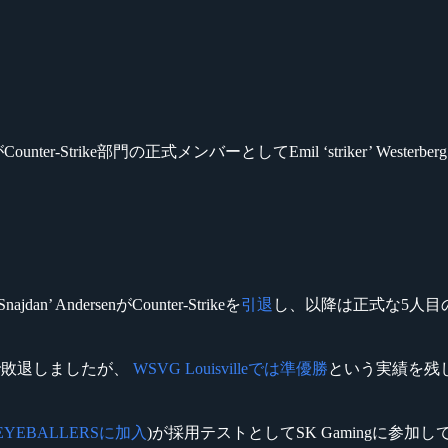
r-Strike部門の正式メンバーとしてEmil ‘striker’ West
Snajdan’ AndersenがCounter-Strikeを
引退
し、以降は正式な5人目
グで敗退しましたが、
WSVG Louisvilleでは準優勝
という実績を残
YEBALLERSに加入
)が採用テストとしてSK Gamingに参加