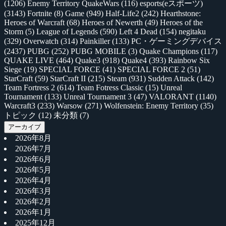
(1206)
Enemy Territory QuakeWars
(116)
esports(eスポーツ)
(3143)
Fortnite
(8)
Game
(949)
Half-Life2
(242)
Hearthstone:
Heroes of Warcraft
(68)
Heroes of Newerth
(49)
Heroes of the
Storm
(5)
League of Legends
(590)
Left 4 Dead
(154)
negitaku
(329)
Overwatch
(314)
Painkiller
(133)
PC・ゲーミングデバイス
(2437)
PUBG
(252)
PUBG MOBILE
(3)
Quake Champions
(117)
QUAKE LIVE
(464)
Quake3
(918)
Quake4
(393)
Rainbow Six
Siege
(19)
SPECIAL FORCE
(41)
SPECIAL FORCE 2
(51)
StarCraft
(59)
StarCraft II
(215)
Steam
(931)
Sudden Attack
(142)
Team Fortress 2
(614)
Team Fotress Classic
(15)
Unreal
Tournament
(133)
Unreal Tournament 3
(47)
VALORANT
(1140)
Warcraft3
(233)
Warsow
(271)
Wolfenstein: Enemy Territory
(35)
トピック
(12)
未分類
(7)
アーカイブ
2026年8月
2026年7月
2026年6月
2026年5月
2026年4月
2026年3月
2026年2月
2026年1月
2025年12月