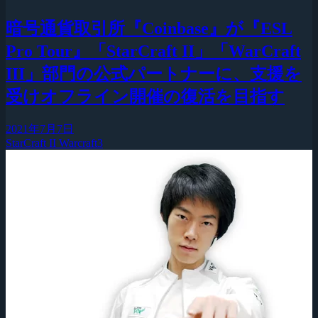
暗号通貨取引所『Coinbase』が『ESL
Pro Tour』「StarCraft II」「WarCraft
III」部門の公式パートナーに、支援を
受けオフライン開催の復活を目指す
2021年7月7日
StarCraft II
Warcraft3