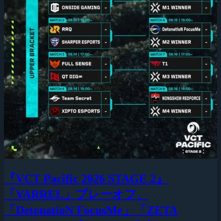
『VCT Pacific 2026 STAGE 2』
「VARREL」プレーオフ、
「DetonatioN FocusMe」「ZETA