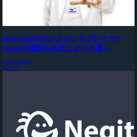
WarcraftIIIのレジェンドプレーヤー
Moonが韓国の兵役により引退へ
2014年3月9日
Warcraft3