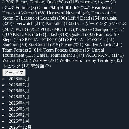
(1206)
Enemy Territory QuakeWars
(116)
esports(eスポーツ)
(3143)
Fortnite
(8)
Game
(949)
Half-Life2
(242)
Hearthstone:
Heroes of Warcraft
(68)
Heroes of Newerth
(49)
Heroes of the
Storm
(5)
League of Legends
(590)
Left 4 Dead
(154)
negitaku
(329)
Overwatch
(314)
Painkiller
(133)
PC・ゲーミングデバイス
(2437)
PUBG
(252)
PUBG MOBILE
(3)
Quake Champions
(117)
QUAKE LIVE
(464)
Quake3
(918)
Quake4
(393)
Rainbow Six
Siege
(19)
SPECIAL FORCE
(41)
SPECIAL FORCE 2
(51)
StarCraft
(59)
StarCraft II
(215)
Steam
(931)
Sudden Attack
(142)
Team Fortress 2
(614)
Team Fotress Classic
(15)
Unreal
Tournament
(133)
Unreal Tournament 3
(47)
VALORANT
(1140)
Warcraft3
(233)
Warsow
(271)
Wolfenstein: Enemy Territory
(35)
トピック
(12)
未分類
(7)
アーカイブ
2026年8月
2026年7月
2026年6月
2026年5月
2026年4月
2026年3月
2026年2月
2026年1月
2025年12月