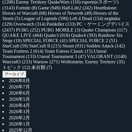
(1206)
Enemy Territory QuakeWars
(116)
esports(eスポーツ)
(3143)
Fortnite
(8)
Game
(949)
Half-Life2
(242)
Hearthstone:
Heroes of Warcraft
(68)
Heroes of Newerth
(49)
Heroes of the
Storm
(5)
League of Legends
(590)
Left 4 Dead
(154)
negitaku
(329)
Overwatch
(314)
Painkiller
(133)
PC・ゲーミングデバイス
(2437)
PUBG
(252)
PUBG MOBILE
(3)
Quake Champions
(117)
QUAKE LIVE
(464)
Quake3
(918)
Quake4
(393)
Rainbow Six
Siege
(19)
SPECIAL FORCE
(41)
SPECIAL FORCE 2
(51)
StarCraft
(59)
StarCraft II
(215)
Steam
(931)
Sudden Attack
(142)
Team Fortress 2
(614)
Team Fotress Classic
(15)
Unreal
Tournament
(133)
Unreal Tournament 3
(47)
VALORANT
(1140)
Warcraft3
(233)
Warsow
(271)
Wolfenstein: Enemy Territory
(35)
トピック
(12)
未分類
(7)
アーカイブ
2026年8月
2026年7月
2026年6月
2026年5月
2026年4月
2026年3月
2026年2月
2026年1月
2025年12月