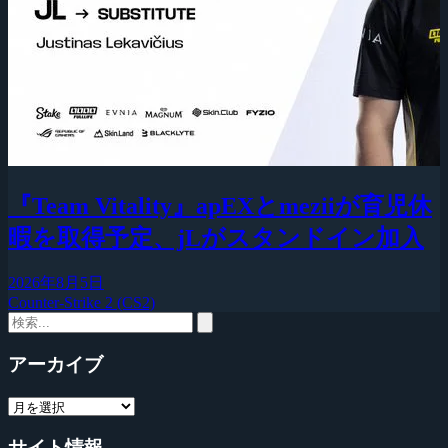
『Team Vitality』apEXとmeziiが育児休
暇を取得予定、jLがスタンドイン加入
2026年8月5日
Counter-Strike 2 (CS2)
アーカイブ
サイト情報