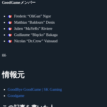
GoodGameメンバー
Frederic “OliGan” Ngor
Matthias “Baldours” Denis
Julien “MaYeRs” Riviere
Guillaume “Blqcko” Bakaga
Nicolas “Dr.Crow” Vaissaud
gg.
情報元
GoodBye GoodGame | SK Gaming
Goodgame