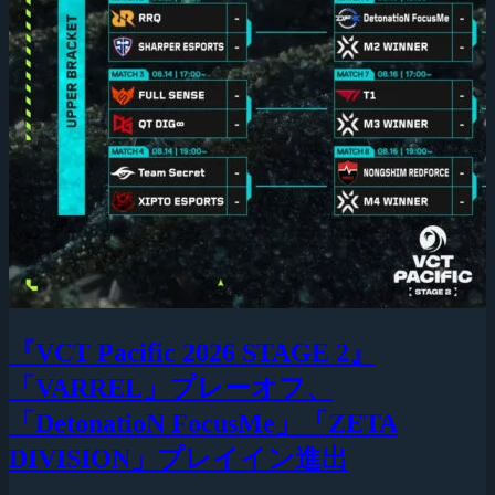
『VCT Pacific 2026 STAGE 2』
「VARREL」プレーオフ、
「DetonatioN FocusMe」「ZETA
DIVISION」プレイイン進出