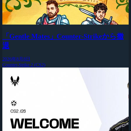
「Gentle Mates」Counter-Strikeから撤
退
2026年8月8日
Counter-Strike 2 (CS2)