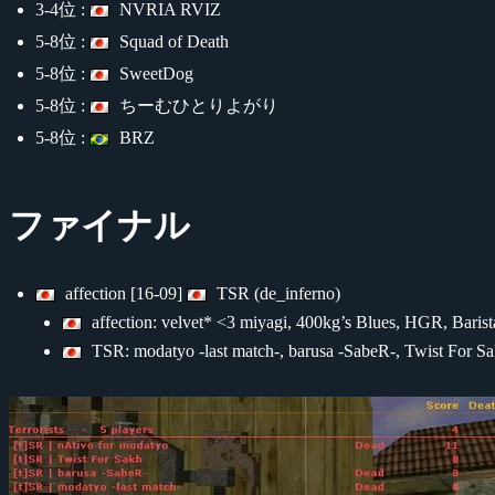
3-4位 :
NVRIA RVIZ
5-8位 :
Squad of Death
5-8位 :
SweetDog
5-8位 :
ちーむひとりよがり
5-8位 :
BRZ
ファイナル
affection [16-09]
TSR (de_inferno)
affection: velvet* <3 miyagi, 400kg’s Blues, HGR, Barista
TSR: modatyo -last match-, barusa -SabeR-, Twist For 