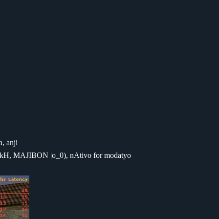
, anji
SakH, MAJIBON |o_0), nAtivo for modatyo