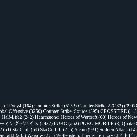
ll of Duty4
(164)
Counter-Strike
(5153)
Counter-Strike 2 (CS2)
(990)
lobal Offensive
(3250)
Counter-Strike: Source
(395)
CROSSFIRE
(113
)
Half-Life2
(242)
Hearthstone: Heroes of Warcraft
(68)
Heroes of New
ゲーミングデバイス
(2437)
PUBG
(252)
PUBG MOBILE
(3)
Quake 
 2
(51)
StarCraft
(59)
StarCraft II
(215)
Steam
(931)
Sudden Attack
(14
rcraft3
(233)
Warsow
(271)
Wolfenstein: Enemy Territory
(35)
トピ