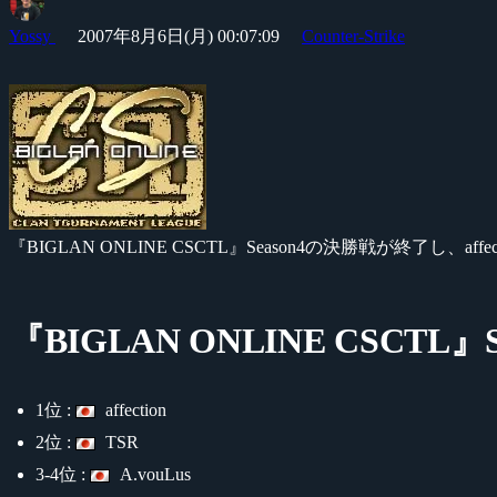
Yossy
2007年8月6日(月) 00:07:09
Counter-Strike
『BIGLAN ONLINE CSCTL』Season4の決勝戦が終了し、aff
『BIGLAN ONLINE CSCTL』
1位 :
affection
2位 :
TSR
3-4位 :
A.vouLus