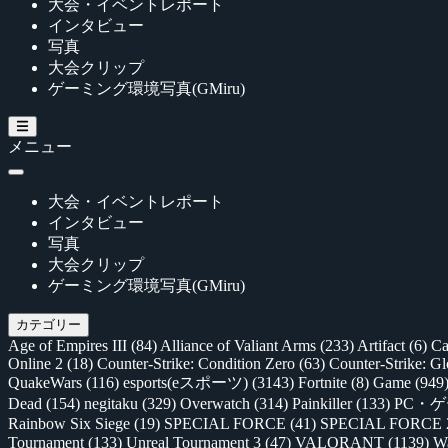
大会・イベントレポート
インタビュー
写真
大会クリップ
ゲーミング環境写真(GMiru)
メニュー
大会・イベントレポート
インタビュー
写真
大会クリップ
ゲーミング環境写真(GMiru)
カテゴリー
Age of Empires III
(84)
Alliance of Valiant Arms
(233)
Artifact
(6)
Ca
Online 2
(18)
Counter-Strike: Condition Zero
(63)
Counter-Strike: G
QuakeWars
(116)
esports(eスポーツ)
(3143)
Fortnite
(8)
Game
(949
Dead
(154)
negitaku
(329)
Overwatch
(314)
Painkiller
(133)
PC・
Rainbow Six Siege
(19)
SPECIAL FORCE
(41)
SPECIAL FORCE
Tournament
(133)
Unreal Tournament 3
(47)
VALORANT
(1139)
Wa