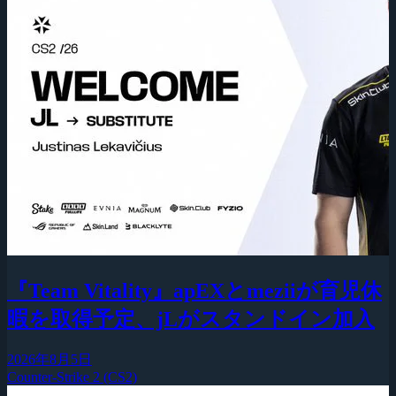
『Team Vitality』apEXとmeziiが育児休
暇を取得予定、jLがスタンドイン加入
2026年8月5日
Counter-Strike 2 (CS2)