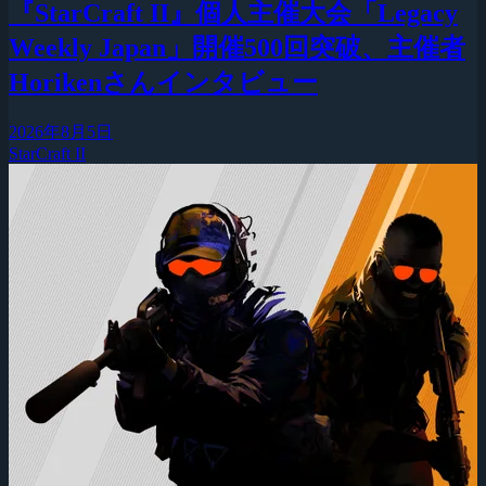
『StarCraft II』個人主催大会「Legacy
Weekly Japan」開催500回突破、主催者
Horikenさんインタビュー
2026年8月5日
StarCraft II