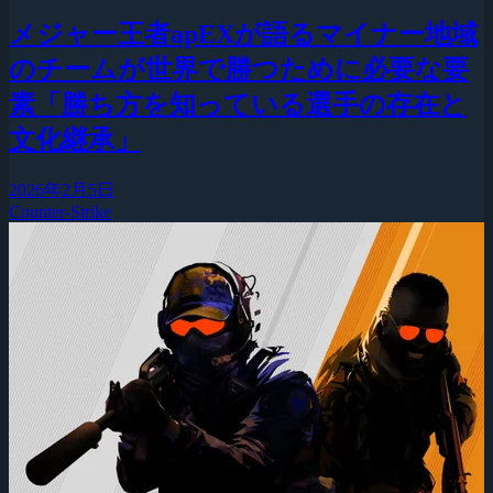
メジャー王者apEXが語るマイナー地域
のチームが世界で勝つために必要な要
素「勝ち方を知っている選手の存在と
文化継承」
2026年2月5日
Counter-Strike