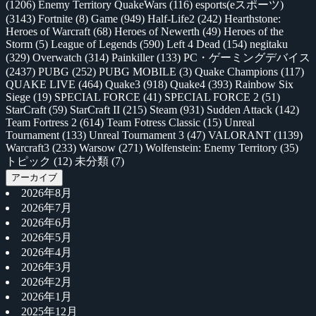
(1206)
Enemy Territory QuakeWars
(116)
esports(eスポーツ)
(3143)
Fortnite
(8)
Game
(949)
Half-Life2
(242)
Hearthstone:
Heroes of Warcraft
(68)
Heroes of Newerth
(49)
Heroes of the
Storm
(5)
League of Legends
(590)
Left 4 Dead
(154)
negitaku
(329)
Overwatch
(314)
Painkiller
(133)
PC・ゲーミングデバイス
(2437)
PUBG
(252)
PUBG MOBILE
(3)
Quake Champions
(117)
QUAKE LIVE
(464)
Quake3
(918)
Quake4
(393)
Rainbow Six
Siege
(19)
SPECIAL FORCE
(41)
SPECIAL FORCE 2
(51)
StarCraft
(59)
StarCraft II
(215)
Steam
(931)
Sudden Attack
(142)
Team Fortress 2
(614)
Team Fotress Classic
(15)
Unreal
Tournament
(133)
Unreal Tournament 3
(47)
VALORANT
(1139)
Warcraft3
(233)
Warsow
(271)
Wolfenstein: Enemy Territory
(35)
トピック
(12)
未分類
(7)
アーカイブ
2026年8月
2026年7月
2026年6月
2026年5月
2026年4月
2026年3月
2026年2月
2026年1月
2025年12月