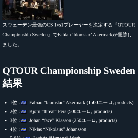
スウェーデン最強のCS 1vs1プレーヤーを決定する『QTOUR
Championship Sweden』でFabian ‘blomstar’ Akermarkが優勝し
ました。
QTOUR Championship Sweden
結果
1位 :
Fabian “blomstar” Akermark (1500ユーロ, products)
2位 :
Bjorn “threat” Pers (500ユーロ, products)
3位 :
Johan “face” Klasson (250ユーロ, products)
4位 :
Niklas “Nikolaus” Johansson