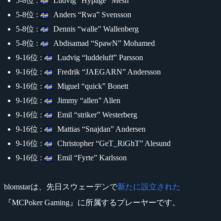
5-8位 :
Ludvig “Hypage” Mesh
5-8位 :
Anders “Rwa” Svensson
5-8位 :
Dennis “walle” Wallenberg
5-8位 :
Abdisamad “SpawN” Mohamed
9-16位 :
Ludvig “luddeluff” Parsson
9-16位 :
Fredrik “JAEGARN” Andersson
9-16位 :
Miguel “quick” Bonett
9-16位 :
Jimmy “allen” Allen
9-16位 :
Emil “striker” Westerberg
9-16位 :
Mattias “Snajdan” Andersen
9-16位 :
Christopher “GeT_RiGhT” Alesund
9-16位 :
Emil “Fyrte” Karlsson
blomstarは、先日スウェーデンで
新たに設立された
『MCPoker Gaming』に所属するプレーヤーです。