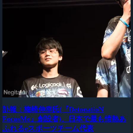
訃報：梅崎伸幸氏(『DetonatioN
FocusMe』創設者)、日本で最も情熱あ
ふれるeスポーツチーム代表