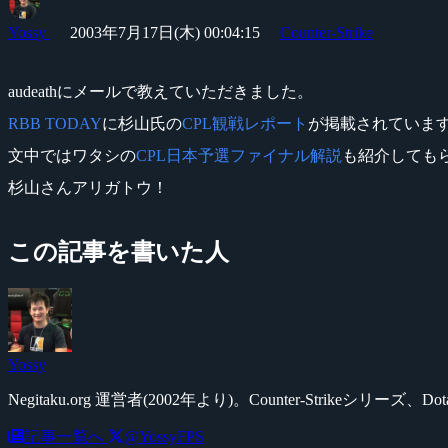
Yossy
2003年7月17日(木) 00:04:15
Counter-Strike
audeathにメールで教えていただきました。
RBB TODAY
に杉山氏の
CPL観戦レポート
が掲載されていま
文中ではワタシの
CPL日本予選ファイナル解説
も紹介しても
杉山さんアリガトウ！
この記事を書いた人
Yossy
Negitaku.org 運営者(2002年より)。Counter-Str
記事一覧へ
@YossyFPS