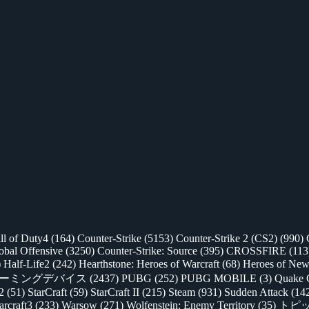
ll of Duty4
(164)
Counter-Strike
(5153)
Counter-Strike 2 (CS2)
(990)
lobal Offensive
(3250)
Counter-Strike: Source
(395)
CROSSFIRE
(113
)
Half-Life2
(242)
Hearthstone: Heroes of Warcraft
(68)
Heroes of New
ゲーミングデバイス
(2437)
PUBG
(252)
PUBG MOBILE
(3)
Quake 
 2
(51)
StarCraft
(59)
StarCraft II
(215)
Steam
(931)
Sudden Attack
(14
rcraft3
(233)
Warsow
(271)
Wolfenstein: Enemy Territory
(35)
トピ