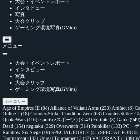
大会・イベントレポート
インタビュー
写真
大会クリップ
ゲーミング環境写真(GMiru)
メニュー
大会・イベントレポート
インタビュー
写真
大会クリップ
ゲーミング環境写真(GMiru)
カテゴリー
Age of Empires III
(84)
Alliance of Valiant Arms
(233)
Artifact
(6)
Ca
Online 2
(18)
Counter-Strike: Condition Zero
(63)
Counter-Strike: G
QuakeWars
(116)
esports(eスポーツ)
(3143)
Fortnite
(8)
Game
(949
Dead
(154)
negitaku
(329)
Overwatch
(314)
Painkiller
(133)
PC・
Rainbow Six Siege
(19)
SPECIAL FORCE
(41)
SPECIAL FORCE
Tournament
(133)
Unreal Tournament 3
(47)
VALORANT
(1139)
Wa