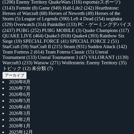
(1206)
Enemy Territory QuakeWars
(116)
esports(eスポーツ)
(3143)
Fortnite
(8)
Game
(949)
Half-Life2
(242)
Hearthstone:
Heroes of Warcraft
(68)
Heroes of Newerth
(49)
Heroes of the
Storm
(5)
League of Legends
(590)
Left 4 Dead
(154)
negitaku
(329)
Overwatch
(314)
Painkiller
(133)
PC・ゲーミングデバイス
(2437)
PUBG
(252)
PUBG MOBILE
(3)
Quake Champions
(117)
QUAKE LIVE
(464)
Quake3
(918)
Quake4
(393)
Rainbow Six
Siege
(19)
SPECIAL FORCE
(41)
SPECIAL FORCE 2
(51)
StarCraft
(59)
StarCraft II
(215)
Steam
(931)
Sudden Attack
(142)
Team Fortress 2
(614)
Team Fotress Classic
(15)
Unreal
Tournament
(133)
Unreal Tournament 3
(47)
VALORANT
(1139)
Warcraft3
(233)
Warsow
(271)
Wolfenstein: Enemy Territory
(35)
トピック
(12)
未分類
(7)
アーカイブ
2026年8月
2026年7月
2026年6月
2026年5月
2026年4月
2026年3月
2026年2月
2026年1月
2025年12月