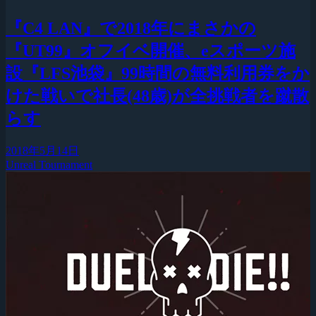
『C4 LAN』で2018年にまさかの
『UT99』オフイベ開催、eスポーツ施
設『LFS池袋』99時間の無料利用券をか
けた戦いで社長(48歳)が全挑戦者を蹴散
らす
2018年5月14日
Unreal Tournament