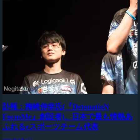
訃報：梅崎伸幸氏(『DetonatioN
FocusMe』創設者)、日本で最も情熱あ
ふれるeスポーツチーム代表