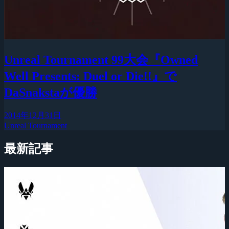
Unreal Tournament 99大会『Owned
Well Presents: Duel or Die!!』で
DaSnakstaが優勝
2014年12月31日
Unreal Tournament
最新記事