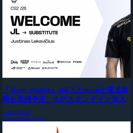
『Team Vitality』apEXとmeziiが育児休
暇を取得予定、jLがスタンドイン加入
2026年8月5日
Counter-Strike 2 (CS2)