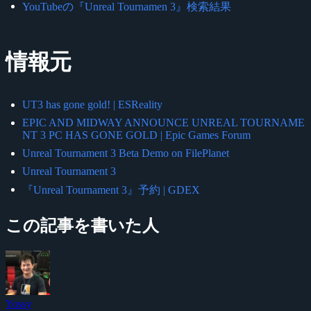
YouTubeの『Unreal Tournamen 3』検索結果
情報元
UT3 has gone gold! | ESReality
EPIC AND MIDWAY ANNOUNCE UNREAL TOURNAME
NT 3 PC HAS GONE GOLD | Epic Games Forum
Unreal Tournament 3 Beta Demo on FilePlanet
Unreal Tournament 3
『Unreal Tournament 3』予約 | GDEX
この記事を書いた人
Yossy