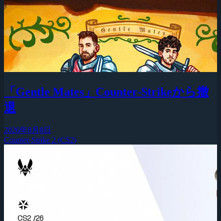
「Gentle Mates」Counter-Strikeから撤
退
2026年8月8日
Counter-Strike 2 (CS2)