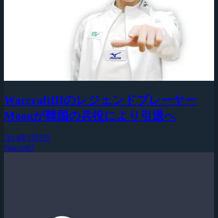
WarcraftIIIのレジェンドプレーヤー
Moonが韓国の兵役により引退へ
2014年3月9日
Warcraft3