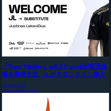
『Team Vitality』apEXとmeziiが育児休
暇を取得予定、jLがスタンドイン加入
2026年8月5日
Counter-Strike 2 (CS2)