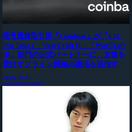
暗号通貨取引所『Coinbase』が『ESL
Pro Tour』「StarCraft II」「WarCraft
III」部門の公式パートナーに、支援を
受けオフライン開催の復活を目指す
2021年7月7日
StarCraft II
Warcraft3