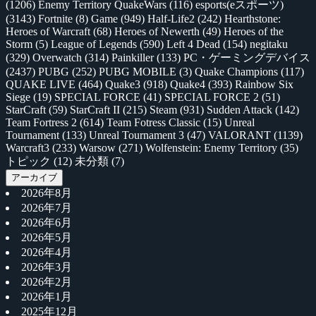
(1206)
Enemy Territory QuakeWars
(116)
esports(eスポーツ)
(3143)
Fortnite
(8)
Game
(949)
Half-Life2
(242)
Hearthstone:
Heroes of Warcraft
(68)
Heroes of Newerth
(49)
Heroes of the
Storm
(5)
League of Legends
(590)
Left 4 Dead
(154)
negitaku
(329)
Overwatch
(314)
Painkiller
(133)
PC・ゲーミングデバイス
(2437)
PUBG
(252)
PUBG MOBILE
(3)
Quake Champions
(117)
QUAKE LIVE
(464)
Quake3
(918)
Quake4
(393)
Rainbow Six
Siege
(19)
SPECIAL FORCE
(41)
SPECIAL FORCE 2
(51)
StarCraft
(59)
StarCraft II
(215)
Steam
(931)
Sudden Attack
(142)
Team Fortress 2
(614)
Team Fotress Classic
(15)
Unreal
Tournament
(133)
Unreal Tournament 3
(47)
VALORANT
(1139)
Warcraft3
(233)
Warsow
(271)
Wolfenstein: Enemy Territory
(35)
トピック
(12)
未分類
(7)
アーカイブ
2026年8月
2026年7月
2026年6月
2026年5月
2026年4月
2026年3月
2026年2月
2026年1月
2025年12月