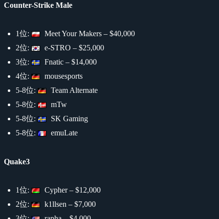
Counter-Strike Male
1位:
Meet Your Makers – $40,000
2位:
e-STRO – $25,000
3位:
Fnatic – $14,000
4位:
mousesports
5-8位:
Team Alternate
5-8位:
mTw
5-8位:
SK Gaming
5-8位:
emuLate
Quake3
1位:
Cypher – $12,000
2位:
k1llsen – $7,000
3位:
rapha – $4,000