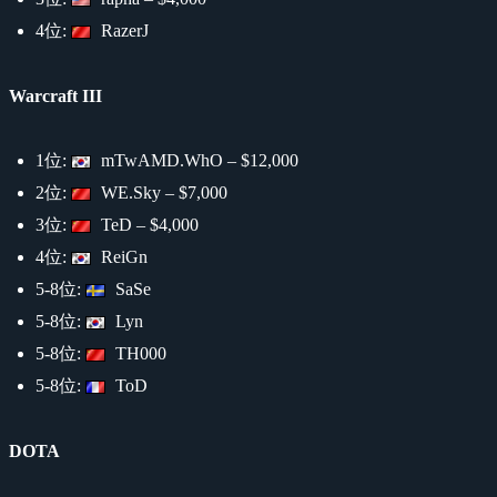
4位:
RazerJ
Warcraft III
1位:
mTwAMD.WhO – $12,000
2位:
WE.Sky – $7,000
3位:
TeD – $4,000
4位:
ReiGn
5-8位:
SaSe
5-8位:
Lyn
5-8位:
TH000
5-8位:
ToD
DOTA