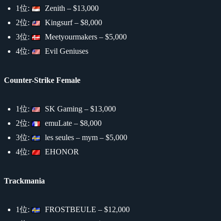
1位:
Zenith – $13,000
2位:
Kingsurf – $8,000
3位:
Meetyourmakers – $5,000
4位:
Evil Geniuses
Counter-Strike Female
1位:
SK Gaming – $13,000
2位:
emuLate – $8,000
3位:
les seules – mym – $5,000
4位:
EHONOR
Trackmania
1位:
FROSTBEULE – $12,000