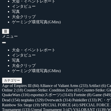
大会・イベントレポート
インタビュー
写真
大会クリップ
ゲーミング環境写真(GMiru)
メニュー
大会・イベントレポート
インタビュー
写真
大会クリップ
ゲーミング環境写真(GMiru)
カテゴリー
Age of Empires III
(84)
Alliance of Valiant Arms
(233)
Artifact
(6)
Ca
Online 2
(18)
Counter-Strike: Condition Zero
(63)
Counter-Strike: G
QuakeWars
(116)
esports(eスポーツ)
(3143)
Fortnite
(8)
Game
(949
Dead
(154)
negitaku
(329)
Overwatch
(314)
Painkiller
(133)
PC・
Rainbow Six Siege
(19)
SPECIAL FORCE
(41)
SPECIAL FORCE
Tournament
(133)
Unreal Tournament 3
(47)
VALORANT
(1139)
Wa