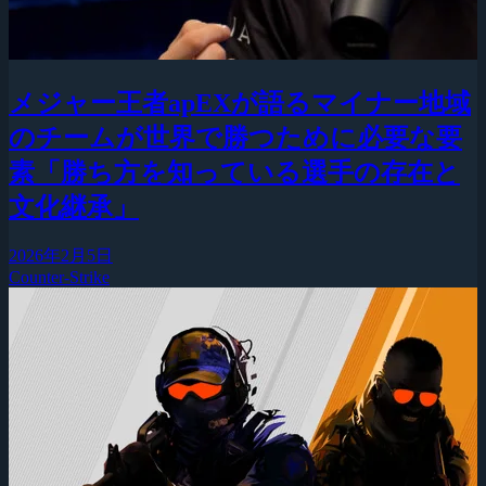
メジャー王者apEXが語るマイナー地域
のチームが世界で勝つために必要な要
素「勝ち方を知っている選手の存在と
文化継承」
2026年2月5日
Counter-Strike