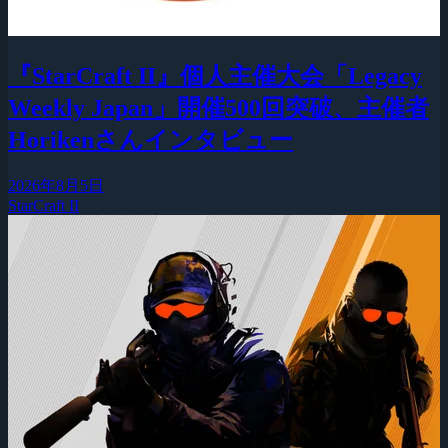
『StarCraft II』個人主催大会「Legacy
Weekly Japan」開催500回突破、主催者
Horikenさんインタビュー
2026年8月5日
StarCraft II