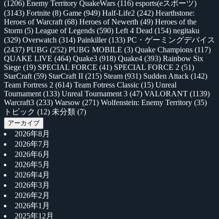
(1206)
Enemy Territory QuakeWars
(116)
esports(eスポーツ)
(3143)
Fortnite
(8)
Game
(949)
Half-Life2
(242)
Hearthstone:
Heroes of Warcraft
(68)
Heroes of Newerth
(49)
Heroes of the
Storm
(5)
League of Legends
(590)
Left 4 Dead
(154)
negitaku
(329)
Overwatch
(314)
Painkiller
(133)
PC・ゲーミングデバイス
(2437)
PUBG
(252)
PUBG MOBILE
(3)
Quake Champions
(117)
QUAKE LIVE
(464)
Quake3
(918)
Quake4
(393)
Rainbow Six
Siege
(19)
SPECIAL FORCE
(41)
SPECIAL FORCE 2
(51)
StarCraft
(59)
StarCraft II
(215)
Steam
(931)
Sudden Attack
(142)
Team Fortress 2
(614)
Team Fotress Classic
(15)
Unreal
Tournament
(133)
Unreal Tournament 3
(47)
VALORANT
(1139)
Warcraft3
(233)
Warsow
(271)
Wolfenstein: Enemy Territory
(35)
トピック
(12)
未分類
(7)
アーカイブ
2026年8月
2026年7月
2026年6月
2026年5月
2026年4月
2026年3月
2026年2月
2026年1月
2025年12月