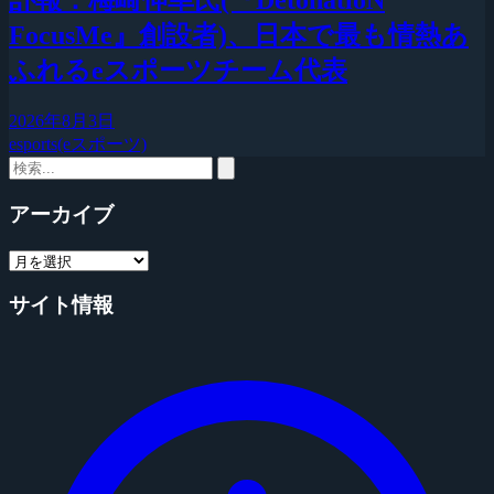
訃報：梅崎伸幸氏(『DetonatioN
FocusMe』創設者)、日本で最も情熱あ
ふれるeスポーツチーム代表
2026年8月3日
esports(eスポーツ)
アーカイブ
サイト情報