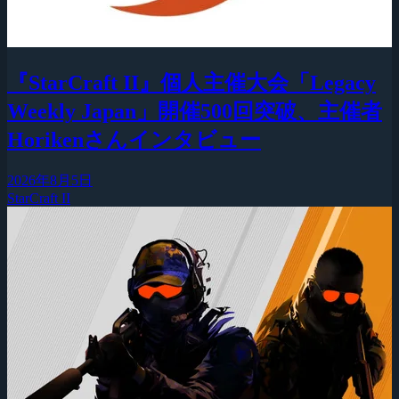
『StarCraft II』個人主催大会「Legacy
Weekly Japan」開催500回突破、主催者
Horikenさんインタビュー
2026年8月5日
StarCraft II