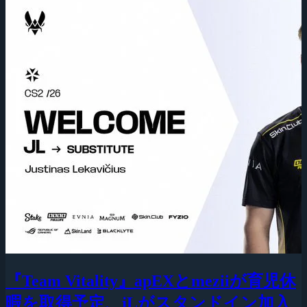
『Team Vitality』apEXとmeziiが育児休
暇を取得予定、jLがスタンドイン加入