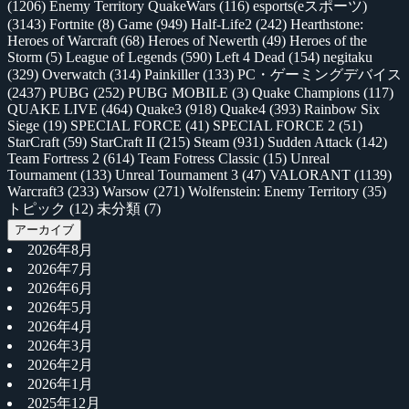
(1206)
Enemy Territory QuakeWars
(116)
esports(eスポーツ)
(3143)
Fortnite
(8)
Game
(949)
Half-Life2
(242)
Hearthstone:
Heroes of Warcraft
(68)
Heroes of Newerth
(49)
Heroes of the
Storm
(5)
League of Legends
(590)
Left 4 Dead
(154)
negitaku
(329)
Overwatch
(314)
Painkiller
(133)
PC・ゲーミングデバイス
(2437)
PUBG
(252)
PUBG MOBILE
(3)
Quake Champions
(117)
QUAKE LIVE
(464)
Quake3
(918)
Quake4
(393)
Rainbow Six
Siege
(19)
SPECIAL FORCE
(41)
SPECIAL FORCE 2
(51)
StarCraft
(59)
StarCraft II
(215)
Steam
(931)
Sudden Attack
(142)
Team Fortress 2
(614)
Team Fotress Classic
(15)
Unreal
Tournament
(133)
Unreal Tournament 3
(47)
VALORANT
(1139)
Warcraft3
(233)
Warsow
(271)
Wolfenstein: Enemy Territory
(35)
トピック
(12)
未分類
(7)
アーカイブ
2026年8月
2026年7月
2026年6月
2026年5月
2026年4月
2026年3月
2026年2月
2026年1月
2025年12月