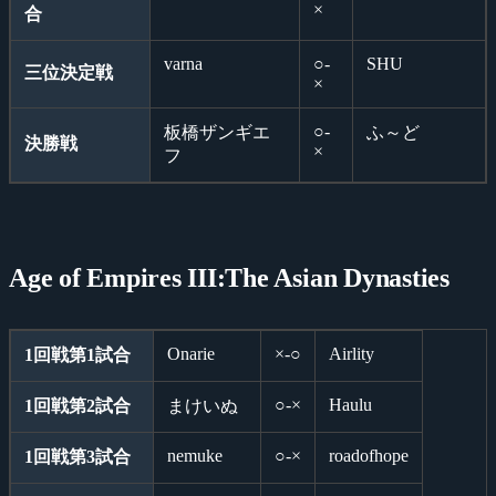
×
合
varna
○-
SHU
三位決定戦
×
○-
板橋ザンギエ
ふ～ど
決勝戦
×
フ
Age of Empires III:The Asian Dynasties
Onarie
×-○
Airlity
1回戦第1試合
○-×
Haulu
1回戦第2試合
まけいぬ
nemuke
○-×
roadofhope
1回戦第3試合