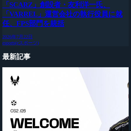
「SCARZ」創設者・友利洋一氏、
「VARREL」運営会社の執行役員に就
任、FPS部門を統括
2026年7月22日
esports(eスポーツ)
最新記事