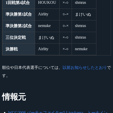
HOUKOU
×-○
shmras
1回戦第4試合
Airlity
○-×
準決勝第1試合
まけいぬ
nemuke
○-×
shmras
準決勝第2試合
×-○
shmras
三位決定戦
まけいぬ
Airlity
×-○
nemuke
決勝戦
順位や日本代表選手については、
以前お知らせしたとおり
で
す。
情報元
WCG2008 バーチャファイター5 LiveArena トーナメン