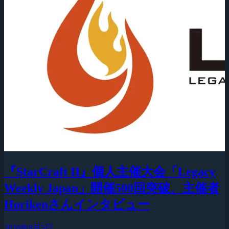
『StarCraft II』個人主催大会「Legacy
Weekly Japan」開催500回突破、主催者
Horikenさんインタビュー
2026年8月5日