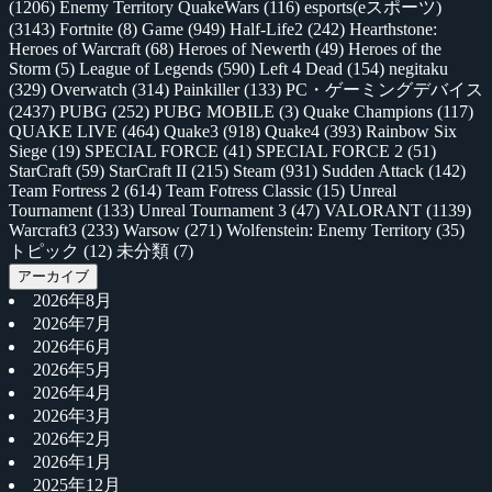
(1206)
Enemy Territory QuakeWars
(116)
esports(eスポーツ)
(3143)
Fortnite
(8)
Game
(949)
Half-Life2
(242)
Hearthstone:
Heroes of Warcraft
(68)
Heroes of Newerth
(49)
Heroes of the
Storm
(5)
League of Legends
(590)
Left 4 Dead
(154)
negitaku
(329)
Overwatch
(314)
Painkiller
(133)
PC・ゲーミングデバイス
(2437)
PUBG
(252)
PUBG MOBILE
(3)
Quake Champions
(117)
QUAKE LIVE
(464)
Quake3
(918)
Quake4
(393)
Rainbow Six
Siege
(19)
SPECIAL FORCE
(41)
SPECIAL FORCE 2
(51)
StarCraft
(59)
StarCraft II
(215)
Steam
(931)
Sudden Attack
(142)
Team Fortress 2
(614)
Team Fotress Classic
(15)
Unreal
Tournament
(133)
Unreal Tournament 3
(47)
VALORANT
(1139)
Warcraft3
(233)
Warsow
(271)
Wolfenstein: Enemy Territory
(35)
トピック
(12)
未分類
(7)
アーカイブ
2026年8月
2026年7月
2026年6月
2026年5月
2026年4月
2026年3月
2026年2月
2026年1月
2025年12月