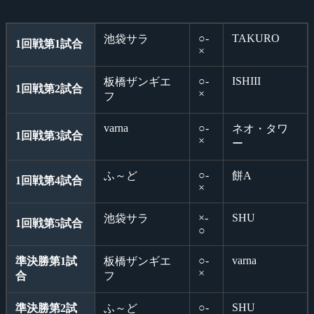
○-
TAKURO
池袋サラ
1回戦第1試合
×
○-
ISHIII
板橋ザンギエ
1回戦第2試合
×
フ
varna
○-
ネオ・タワ
1回戦第3試合
×
ー
○-
ふ～ど
餅A
1回戦第4試合
×
×-
SHU
池袋サラ
1回戦第5試合
○
○-
varna
準決勝第1試
板橋ザンギエ
×
合
フ
○-
SHU
準決勝第2試
ふ～ど