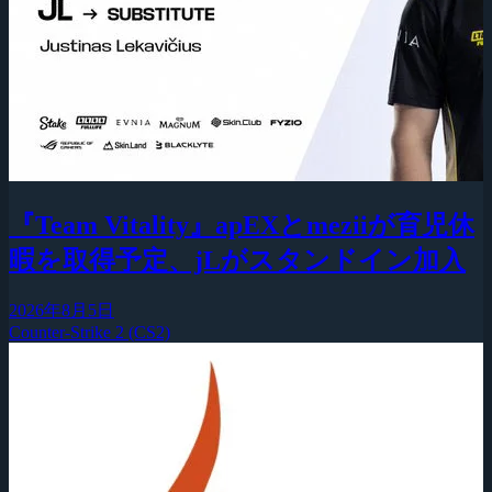
『Team Vitality』apEXとmeziiが育児休
暇を取得予定、jLがスタンドイン加入
2026年8月5日
Counter-Strike 2 (CS2)