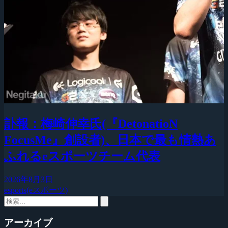
訃報：梅崎伸幸氏(『DetonatioN
FocusMe』創設者)、日本で最も情熱あ
ふれるeスポーツチーム代表
2026年8月3日
esports(eスポーツ)
アーカイブ