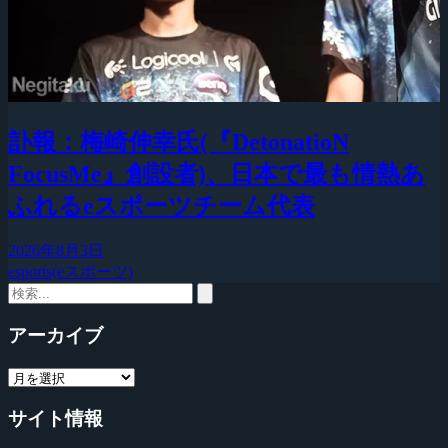
訃報：梅崎伸幸氏(『DetonatioN
FocusMe』創設者)、日本で最も情熱あ
ふれるeスポーツチーム代表
2026年8月3日
esports(eスポーツ)
アーカイブ
サイト情報