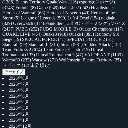
(1206)
Enemy Territory QuakeWars
(116)
esports(eスポーツ)
(3143)
Fortnite
(8)
Game
(949)
Half-Life2
(242)
Hearthstone:
Heroes of Warcraft
(68)
Heroes of Newerth
(49)
Heroes of the
Storm
(5)
League of Legends
(590)
Left 4 Dead
(154)
negitaku
(329)
Overwatch
(314)
Painkiller
(133)
PC・ゲーミングデバイス
(2437)
PUBG
(252)
PUBG MOBILE
(3)
Quake Champions
(117)
QUAKE LIVE
(464)
Quake3
(918)
Quake4
(393)
Rainbow Six
Siege
(19)
SPECIAL FORCE
(41)
SPECIAL FORCE 2
(51)
StarCraft
(59)
StarCraft II
(215)
Steam
(931)
Sudden Attack
(142)
Team Fortress 2
(614)
Team Fotress Classic
(15)
Unreal
Tournament
(133)
Unreal Tournament 3
(47)
VALORANT
(1139)
Warcraft3
(233)
Warsow
(271)
Wolfenstein: Enemy Territory
(35)
トピック
(12)
未分類
(7)
アーカイブ
2026年8月
2026年7月
2026年6月
2026年5月
2026年4月
2026年3月
2026年2月
2026年1月
2025年12月