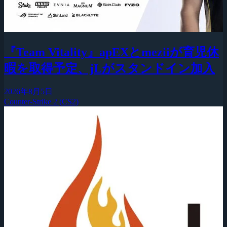
『Team Vitality』apEXとmeziiが育児休
暇を取得予定、jLがスタンドイン加入
2026年8月5日
Counter-Strike 2 (CS2)