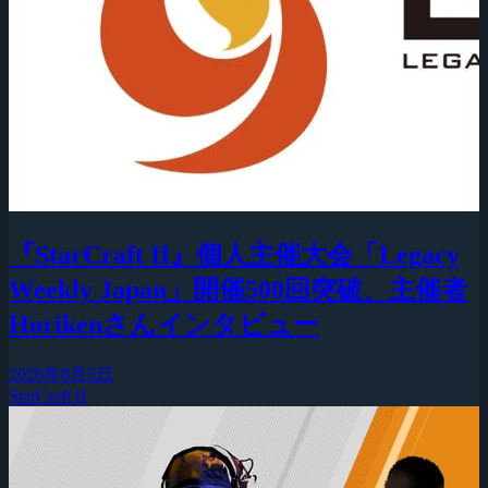
『StarCraft II』個人主催大会「Legacy
Weekly Japan」開催500回突破、主催者
Horikenさんインタビュー
2026年8月5日
StarCraft II