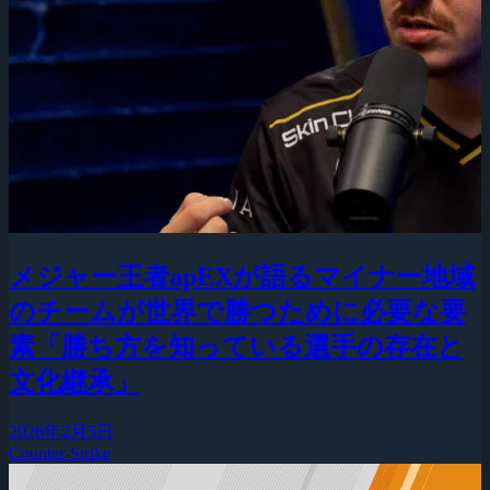
メジャー王者apEXが語るマイナー地域
のチームが世界で勝つために必要な要
素「勝ち方を知っている選手の存在と
文化継承」
2026年2月5日
Counter-Strike