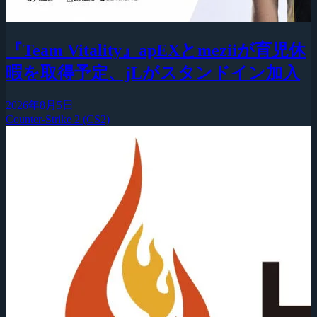
『Team Vitality』apEXとmeziiが育児休
暇を取得予定、jLがスタンドイン加入
2026年8月5日
Counter-Strike 2 (CS2)