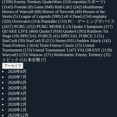
(1206)
Enemy Territory QuakeWars
(116)
esports(eスポーツ)
(3143)
Fortnite
(8)
Game
(949)
Half-Life2
(242)
Hearthstone:
Heroes of Warcraft
(68)
Heroes of Newerth
(49)
Heroes of the
Storm
(5)
League of Legends
(590)
Left 4 Dead
(154)
negitaku
(329)
Overwatch
(314)
Painkiller
(133)
PC・ゲーミングデバイス
(2437)
PUBG
(252)
PUBG MOBILE
(3)
Quake Champions
(117)
QUAKE LIVE
(464)
Quake3
(918)
Quake4
(393)
Rainbow Six
Siege
(19)
SPECIAL FORCE
(41)
SPECIAL FORCE 2
(51)
StarCraft
(59)
StarCraft II
(215)
Steam
(931)
Sudden Attack
(142)
Team Fortress 2
(614)
Team Fotress Classic
(15)
Unreal
Tournament
(133)
Unreal Tournament 3
(47)
VALORANT
(1139)
Warcraft3
(233)
Warsow
(271)
Wolfenstein: Enemy Territory
(35)
トピック
(12)
未分類
(7)
アーカイブ
2026年8月
2026年7月
2026年6月
2026年5月
2026年4月
2026年3月
2026年2月
2026年1月
2025年12月