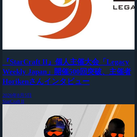
『StarCraft II』個人主催大会「Legacy
Weekly Japan」開催500回突破、主催者
Horikenさんインタビュー
2026年8月5日
StarCraft II