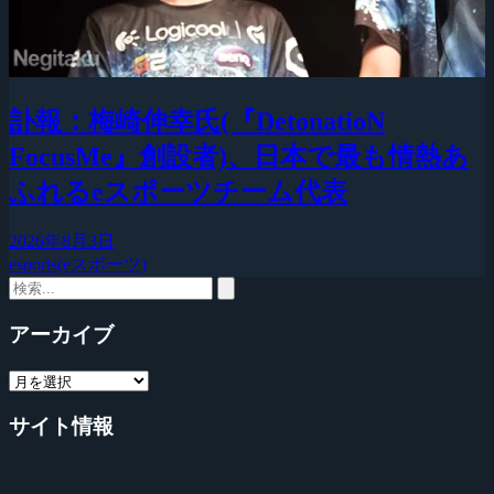
訃報：梅崎伸幸氏(『DetonatioN
FocusMe』創設者)、日本で最も情熱あ
ふれるeスポーツチーム代表
2026年8月3日
esports(eスポーツ)
アーカイブ
サイト情報