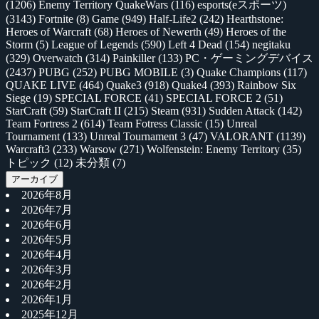
(1206)
Enemy Territory QuakeWars
(116)
esports(eスポーツ)
(3143)
Fortnite
(8)
Game
(949)
Half-Life2
(242)
Hearthstone:
Heroes of Warcraft
(68)
Heroes of Newerth
(49)
Heroes of the
Storm
(5)
League of Legends
(590)
Left 4 Dead
(154)
negitaku
(329)
Overwatch
(314)
Painkiller
(133)
PC・ゲーミングデバイス
(2437)
PUBG
(252)
PUBG MOBILE
(3)
Quake Champions
(117)
QUAKE LIVE
(464)
Quake3
(918)
Quake4
(393)
Rainbow Six
Siege
(19)
SPECIAL FORCE
(41)
SPECIAL FORCE 2
(51)
StarCraft
(59)
StarCraft II
(215)
Steam
(931)
Sudden Attack
(142)
Team Fortress 2
(614)
Team Fotress Classic
(15)
Unreal
Tournament
(133)
Unreal Tournament 3
(47)
VALORANT
(1139)
Warcraft3
(233)
Warsow
(271)
Wolfenstein: Enemy Territory
(35)
トピック
(12)
未分類
(7)
アーカイブ
2026年8月
2026年7月
2026年6月
2026年5月
2026年4月
2026年3月
2026年2月
2026年1月
2025年12月