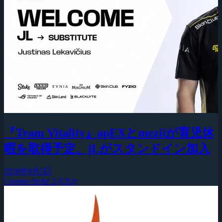
『Team Vitality』apEXとmeziiが育児休
暇を取得予定、jLがスタンドイン加入
2026年8月5日
Counter-Strike 2 (CS2)