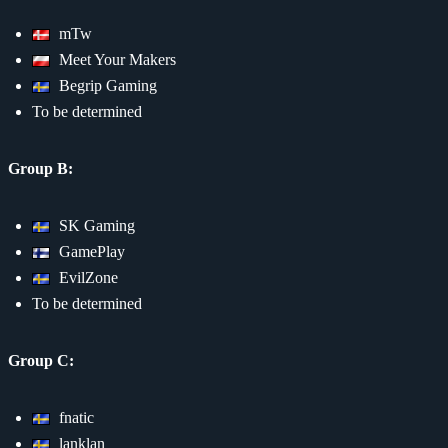
mTw
Meet Your Makers
Begrip Gaming
To be determined
Group B:
SK Gaming
GamePlay
EvilZone
To be determined
Group C:
fnatic
lanklan