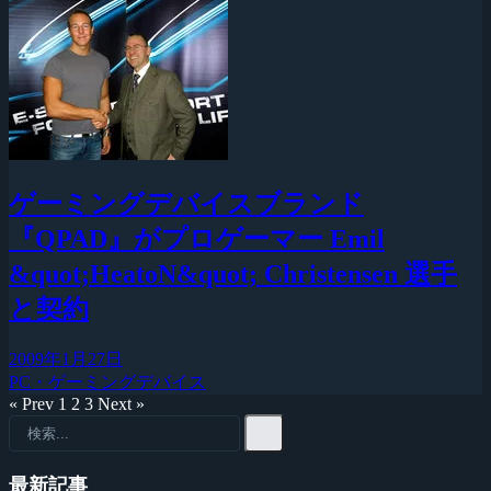
ゲーミングデバイスブランド
『QPAD』がプロゲーマー Emil
&quot;HeatoN&quot; Christensen 選手
と契約
2009年1月27日
PC・ゲーミングデバイス
« Prev
1
2
3
Next »
最新記事