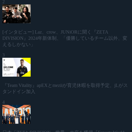
2
[インタビュー] Laz、crow、JUNiORに聞く『ZETA
DIVISION』2024年新体制、「優勝しているチーム以外、変
えるしかない」
3
『Team Vitality』apEXとmeziiが育児休暇を取得予定、jLがス
タンドイン加入
4