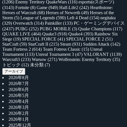
(1206)
Enemy Territory QuakeWars
(116)
esports(eスポーツ)
(3143)
Fortnite
(8)
Game
(949)
Half-Life2
(242)
Hearthstone:
Heroes of Warcraft
(68)
Heroes of Newerth
(49)
Heroes of the
Storm
(5)
League of Legends
(590)
Left 4 Dead
(154)
negitaku
(329)
Overwatch
(314)
Painkiller
(133)
PC・ゲーミングデバイス
(2437)
PUBG
(252)
PUBG MOBILE
(3)
Quake Champions
(117)
QUAKE LIVE
(464)
Quake3
(918)
Quake4
(393)
Rainbow Six
Siege
(19)
SPECIAL FORCE
(41)
SPECIAL FORCE 2
(51)
StarCraft
(59)
StarCraft II
(215)
Steam
(931)
Sudden Attack
(142)
Team Fortress 2
(614)
Team Fotress Classic
(15)
Unreal
Tournament
(133)
Unreal Tournament 3
(47)
VALORANT
(1139)
Warcraft3
(233)
Warsow
(271)
Wolfenstein: Enemy Territory
(35)
トピック
(12)
未分類
(7)
アーカイブ
2026年8月
2026年7月
2026年6月
2026年5月
2026年4月
2026年3月
2026年2月
2026年1月
2025年12月