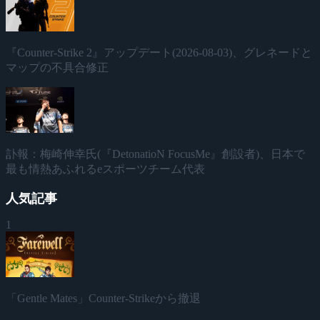
『Counter-Strike 2』アップデート(2026-08-03)、グレネードと
マップの不具合修正
訃報：梅崎伸幸氏(『DetonatioN FocusMe』創設者)、日本で
最も情熱あふれるeスポーツチーム代表
人気記事
1
「Gentle Mates」Counter-Strikeから撤退