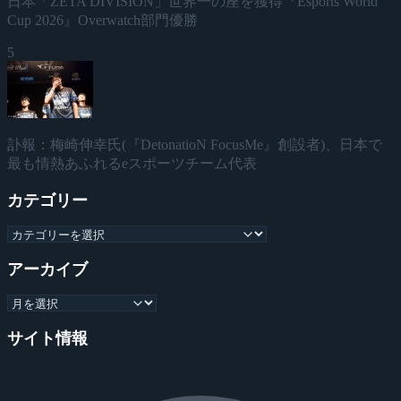
日本「ZETA DIVISION」世界一の座を獲得『Esports World
Cup 2026』Overwatch部門優勝
5
訃報：梅崎伸幸氏(『DetonatioN FocusMe』創設者)、日本で
最も情熱あふれるeスポーツチーム代表
カテゴリー
アーカイブ
サイト情報