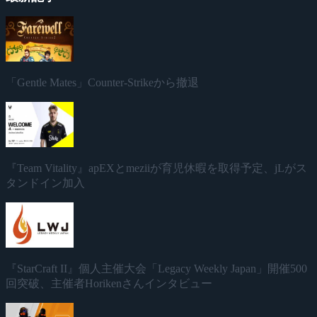
「Gentle Mates」Counter-Strikeから撤退
『Team Vitality』apEXとmeziiが育児休暇を取得予定、jLがス
タンドイン加入
『StarCraft II』個人主催大会「Legacy Weekly Japan」開催500
回突破、主催者Horikenさんインタビュー