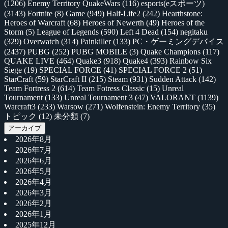
(1206)
Enemy Territory QuakeWars
(116)
esports(eスポーツ)
(3143)
Fortnite
(8)
Game
(949)
Half-Life2
(242)
Hearthstone:
Heroes of Warcraft
(68)
Heroes of Newerth
(49)
Heroes of the
Storm
(5)
League of Legends
(590)
Left 4 Dead
(154)
negitaku
(329)
Overwatch
(314)
Painkiller
(133)
PC・ゲーミングデバイス
(2437)
PUBG
(252)
PUBG MOBILE
(3)
Quake Champions
(117)
QUAKE LIVE
(464)
Quake3
(918)
Quake4
(393)
Rainbow Six
Siege
(19)
SPECIAL FORCE
(41)
SPECIAL FORCE 2
(51)
StarCraft
(59)
StarCraft II
(215)
Steam
(931)
Sudden Attack
(142)
Team Fortress 2
(614)
Team Fotress Classic
(15)
Unreal
Tournament
(133)
Unreal Tournament 3
(47)
VALORANT
(1139)
Warcraft3
(233)
Warsow
(271)
Wolfenstein: Enemy Territory
(35)
トピック
(12)
未分類
(7)
アーカイブ
2026年8月
2026年7月
2026年6月
2026年5月
2026年4月
2026年3月
2026年2月
2026年1月
2025年12月