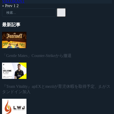
VALORANT
« Prev
1
2
最新記事
「Gentle Mates」Counter-Strikeから撤退
『Team Vitality』apEXとmeziiが育児休暇を取得予定、jLがス
タンドイン加入