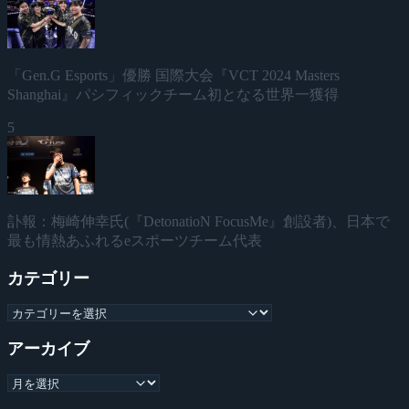
「Gen.G Esports」優勝 国際大会『VCT 2024 Masters
Shanghai』パシフィックチーム初となる世界一獲得
5
訃報：梅崎伸幸氏(『DetonatioN FocusMe』創設者)、日本で
最も情熱あふれるeスポーツチーム代表
カテゴリー
アーカイブ