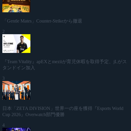
「Gentle Mates」Counter-Strikeから撤退
2
『Team Vitality』apEXとmeziiが育児休暇を取得予定、jLがス
タンドイン加入
3
日本「ZETA DIVISION」世界一の座を獲得『Esports World
Cup 2026』Overwatch部門優勝
4