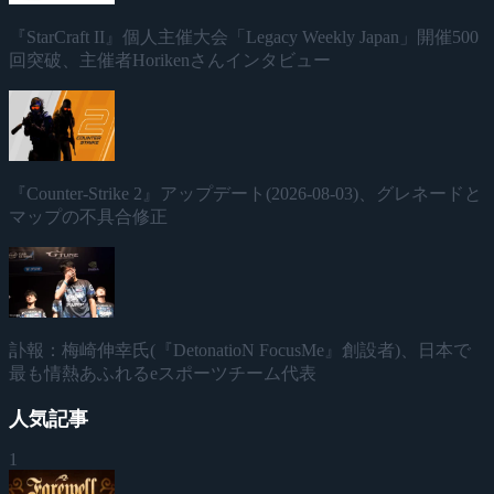
『StarCraft II』個人主催大会「Legacy Weekly Japan」開催500
回突破、主催者Horikenさんインタビュー
『Counter-Strike 2』アップデート(2026-08-03)、グレネードと
マップの不具合修正
訃報：梅崎伸幸氏(『DetonatioN FocusMe』創設者)、日本で
最も情熱あふれるeスポーツチーム代表
人気記事
1