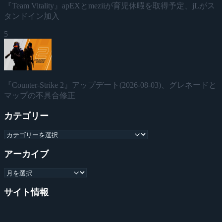
『Team Vitality』apEXとmeziiが育児休暇を取得予定、jLがス
タンドイン加入
5
『Counter-Strike 2』アップデート(2026-08-03)、グレネードと
マップの不具合修正
カテゴリー
アーカイブ
サイト情報