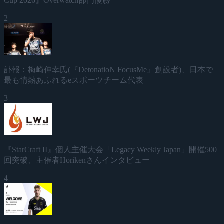
Cup 2026』Overwatch部門優勝
2
訃報：梅崎伸幸氏(『DetonatioN FocusMe』創設者)、日本で
最も情熱あふれるeスポーツチーム代表
3
『StarCraft II』個人主催大会「Legacy Weekly Japan」開催500
回突破、主催者Horikenさんインタビュー
4