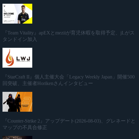
『Team Vitality』apEXとmeziiが育児休暇を取得予定、jLがス
タンドイン加入
『StarCraft II』個人主催大会「Legacy Weekly Japan」開催500
回突破、主催者Horikenさんインタビュー
『Counter-Strike 2』アップデート(2026-08-03)、グレネードと
マップの不具合修正