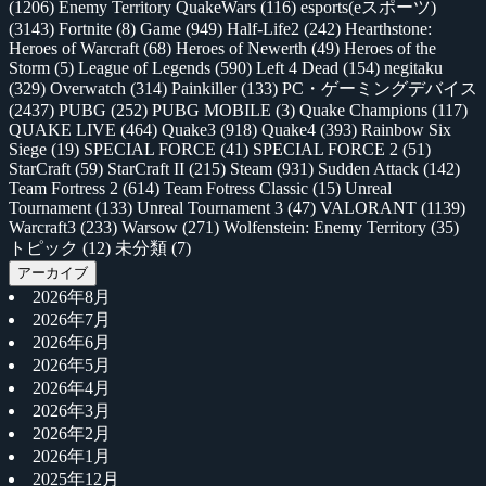
(1206)
Enemy Territory QuakeWars
(116)
esports(eスポーツ)
(3143)
Fortnite
(8)
Game
(949)
Half-Life2
(242)
Hearthstone:
Heroes of Warcraft
(68)
Heroes of Newerth
(49)
Heroes of the
Storm
(5)
League of Legends
(590)
Left 4 Dead
(154)
negitaku
(329)
Overwatch
(314)
Painkiller
(133)
PC・ゲーミングデバイス
(2437)
PUBG
(252)
PUBG MOBILE
(3)
Quake Champions
(117)
QUAKE LIVE
(464)
Quake3
(918)
Quake4
(393)
Rainbow Six
Siege
(19)
SPECIAL FORCE
(41)
SPECIAL FORCE 2
(51)
StarCraft
(59)
StarCraft II
(215)
Steam
(931)
Sudden Attack
(142)
Team Fortress 2
(614)
Team Fotress Classic
(15)
Unreal
Tournament
(133)
Unreal Tournament 3
(47)
VALORANT
(1139)
Warcraft3
(233)
Warsow
(271)
Wolfenstein: Enemy Territory
(35)
トピック
(12)
未分類
(7)
アーカイブ
2026年8月
2026年7月
2026年6月
2026年5月
2026年4月
2026年3月
2026年2月
2026年1月
2025年12月