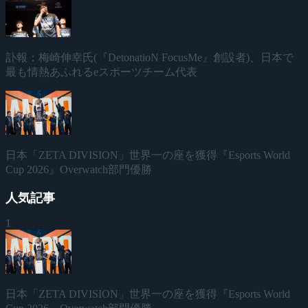
訃報：梅崎伸幸氏(『DetonatioN FocusMe』創設者)、日本で
最も情熱あふれるeスポーツチーム代表
日本「ZETA DIVISION」世界一の座を獲得『Esports World
Cup 2026』Overwatch部門優勝
人気記事
1
日本「ZETA DIVISION」世界一の座を獲得『Esports World