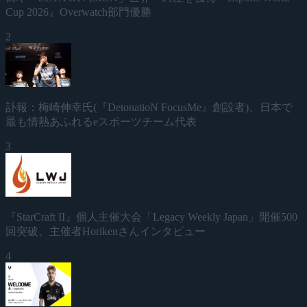
Cup 2026』Overwatch部門優勝
2
訃報：梅崎伸幸氏(『DetonatioN FocusMe』創設者)、日本で
最も情熱あふれるeスポーツチーム代表
3
『StarCraft II』個人主催大会「Legacy Weekly Japan」開催500
回突破、主催者Horikenさんインタビュー
4