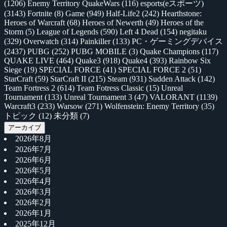
(1206)
Enemy Territory QuakeWars
(116)
esports(eスポーツ)
(3143)
Fortnite
(8)
Game
(949)
Half-Life2
(242)
Hearthstone:
Heroes of Warcraft
(68)
Heroes of Newerth
(49)
Heroes of the
Storm
(5)
League of Legends
(590)
Left 4 Dead
(154)
negitaku
(329)
Overwatch
(314)
Painkiller
(133)
PC・ゲーミングデバイス
(2437)
PUBG
(252)
PUBG MOBILE
(3)
Quake Champions
(117)
QUAKE LIVE
(464)
Quake3
(918)
Quake4
(393)
Rainbow Six
Siege
(19)
SPECIAL FORCE
(41)
SPECIAL FORCE 2
(51)
StarCraft
(59)
StarCraft II
(215)
Steam
(931)
Sudden Attack
(142)
Team Fortress 2
(614)
Team Fotress Classic
(15)
Unreal
Tournament
(133)
Unreal Tournament 3
(47)
VALORANT
(1139)
Warcraft3
(233)
Warsow
(271)
Wolfenstein: Enemy Territory
(35)
トピック
(12)
未分類
(7)
アーカイブ
2026年8月
2026年7月
2026年6月
2026年5月
2026年4月
2026年3月
2026年2月
2026年1月
2025年12月