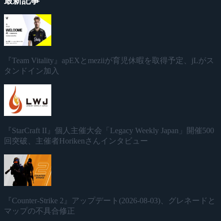
最新記事
『Team Vitality』apEXとmeziiが育児休暇を取得予定、jLがス
タンドイン加入
『StarCraft II』個人主催大会「Legacy Weekly Japan」開催500
回突破、主催者Horikenさんインタビュー
『Counter-Strike 2』アップデート(2026-08-03)、グレネードと
マップの不具合修正