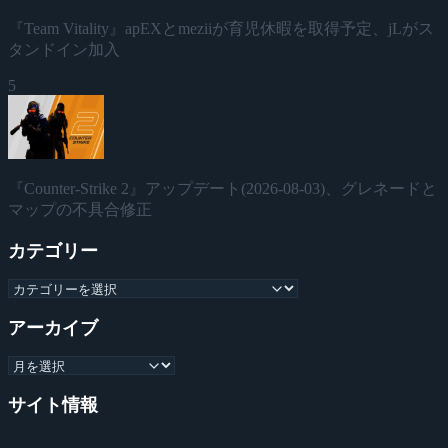
『Team Vitality』apEXとmeziiが育児休暇を取得予定、jLがス
タンドイン加入
5
『Counter-Strike 2』アップデート(2026-08-03)、グレネードと
マップの不具合修正
カテゴリー
アーカイブ
サイト情報