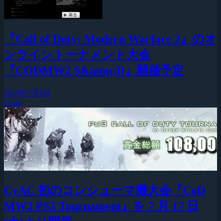
『Call of Duty: Modern Warfare 2』のオ
ンライントーナメント大会
『CODMW2 S&amp;D』開催予定
2010年7月8日
Game
CyAC 初のコンシューマ機大会『CoD
MW2 PS3 Tournament』を 7 月 17 日