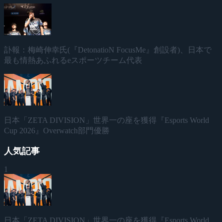
訃報：梅崎伸幸氏(『DetonatioN FocusMe』創設者)、日本で
最も情熱あふれるeスポーツチーム代表
日本「ZETA DIVISION」世界一の座を獲得『Esports World
Cup 2026』Overwatch部門優勝
人気記事
1
日本「ZETA DIVISION」世界一の座を獲得『Esports World