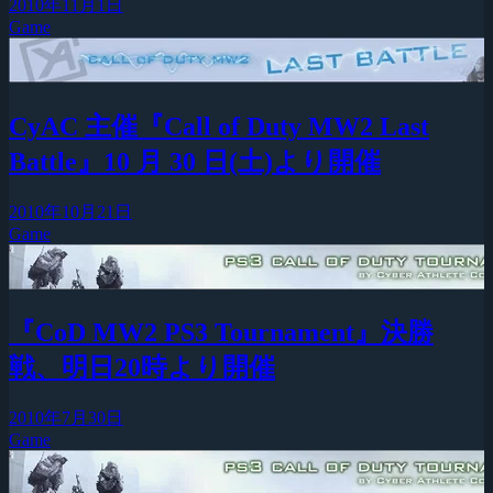
2010年11月1日
Game
CyAC 主催『Call of Duty MW2 Last
Battle』10 月 30 日(土)より開催
2010年10月21日
Game
『CoD MW2 PS3 Tournament』決勝
戦、明日20時より開催
2010年7月30日
Game