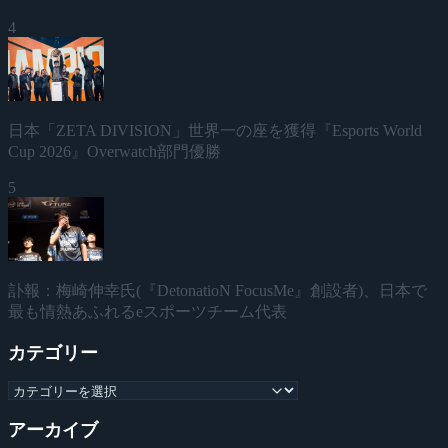
4
日本「ZETA DIVISION」世界一の座を獲得『Esports World
Cup 2026』Overwatch部門優勝
5
訃報：梅崎伸幸氏(『DetonatioN FocusMe』創設者)、日本で
最も情熱あふれるeスポーツチーム代表
カテゴリー
アーカイブ