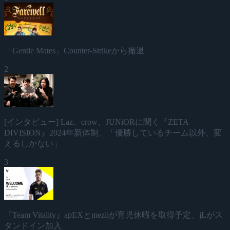
「Gentle Mates」Counter-Strikeから撤退
2
[インタビュー] Laz、crow、JUNiORに聞く『ZETA
DIVISION』2024年新体制、「優勝しているチーム以外、変
えるしかない」
3
『Team Vitality』apEXとmeziiが育児休暇を取得予定、jLがス
タンドイン加入