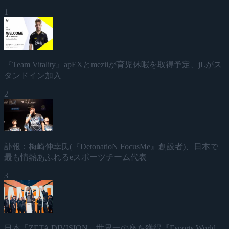
1
『Team Vitality』apEXとmeziiが育児休暇を取得予定、jLがス
タンドイン加入
2
訃報：梅崎伸幸氏(『DetonatioN FocusMe』創設者)、日本で
最も情熱あふれるeスポーツチーム代表
3
日本「ZETA DIVISION」世界一の座を獲得『Esports World