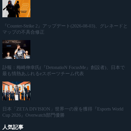
『Counter-Strike 2』アップデート(2026-08-03)、グレネードと
マップの不具合修正
訃報：梅崎伸幸氏(『DetonatioN FocusMe』創設者)、日本で
最も情熱あふれるeスポーツチーム代表
日本「ZETA DIVISION」世界一の座を獲得『Esports World
Cup 2026』Overwatch部門優勝
人気記事