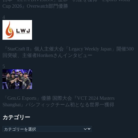
Cup 2026』Overwatch部門優勝
4
『StarCraft II』個人主催大会「Legacy Weekly Japan」開催500
回突破、主催者Horikenさんインタビュー
5
「Gen.G Esports」優勝 国際大会『VCT 2024 Masters
Shanghai』パシフィックチーム初となる世界一獲得
カテゴリー