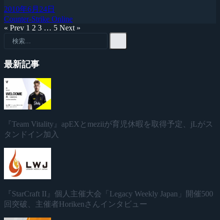
2010年6月24日
Counter-Strike Online
« Prev
1
2
3
…
5
Next »
最新記事
『Team Vitality』apEXとmeziiが育児休暇を取得予定、jLがス
タンドイン加入
『StarCraft II』個人主催大会「Legacy Weekly Japan」開催500
回突破、主催者Horikenさんインタビュー