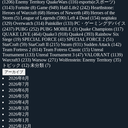
(1206)
Enemy Territory QuakeWars
(116)
esports(eスポーツ)
(3143)
Fortnite
(8)
Game
(949)
Half-Life2
(242)
Hearthstone:
Heroes of Warcraft
(68)
Heroes of Newerth
(49)
Heroes of the
Storm
(5)
League of Legends
(590)
Left 4 Dead
(154)
negitaku
(329)
Overwatch
(314)
Painkiller
(133)
PC・ゲーミングデバイス
(2437)
PUBG
(252)
PUBG MOBILE
(3)
Quake Champions
(117)
QUAKE LIVE
(464)
Quake3
(918)
Quake4
(393)
Rainbow Six
Siege
(19)
SPECIAL FORCE
(41)
SPECIAL FORCE 2
(51)
StarCraft
(59)
StarCraft II
(215)
Steam
(931)
Sudden Attack
(142)
Team Fortress 2
(614)
Team Fotress Classic
(15)
Unreal
Tournament
(133)
Unreal Tournament 3
(47)
VALORANT
(1139)
Warcraft3
(233)
Warsow
(271)
Wolfenstein: Enemy Territory
(35)
トピック
(12)
未分類
(7)
アーカイブ
2026年8月
2026年7月
2026年6月
2026年5月
2026年4月
2026年3月
2026年2月
2026年1月
2025年12月